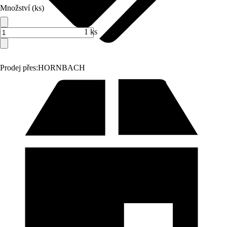
Množství (ks)
1 ks
Prodej přes:
HORNBACH