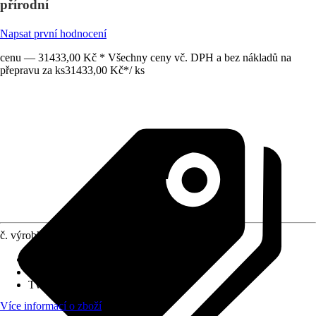
přírodní
Napsat první hodnocení
cenu — 31433,00 Kč * Všechny ceny vč. DPH a bez nákladů na
přepravu za ks
31433,00 Kč
*
/
ks
č. výrobku
12026562
Hmotnost
:
189 kg
Šířka
:
289 cm
Tvar
:
Sedlová střecha
Více informací o zboží