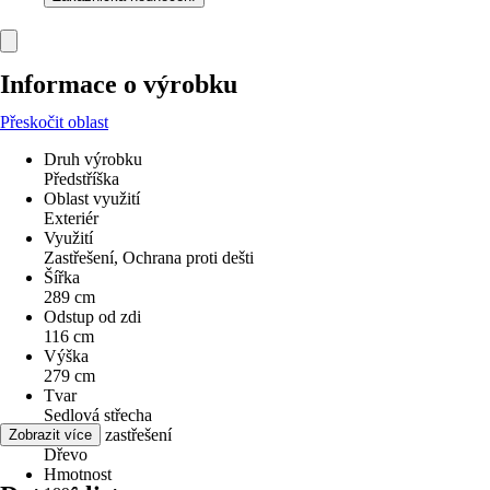
Informace o výrobku
Přeskočit oblast
Druh výrobku
Předstříška
Oblast využití
Exteriér
Využití
Zastřešení, Ochrana proti dešti
Šířka
289 cm
Odstup od zdi
116 cm
Výška
279 cm
Tvar
Sedlová střecha
Materiál zastřešení
Zobrazit více
Dřevo
Hmotnost