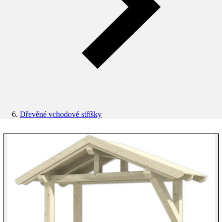
Dřevěné vchodové stříšky