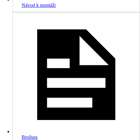
Návod k montáži
Brožura