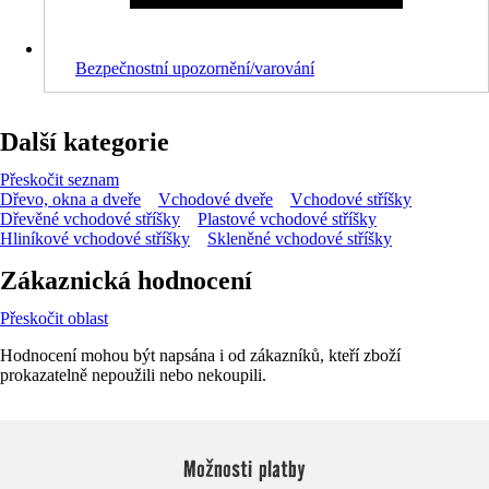
Bezpečnostní upozornění/varování
Další kategorie
Přeskočit seznam
Dřevo, okna a dveře
Vchodové dveře
Vchodové stříšky
Dřevěné vchodové stříšky
Plastové vchodové stříšky
Hliníkové vchodové stříšky
Skleněné vchodové stříšky
Zákaznická hodnocení
Přeskočit oblast
Hodnocení mohou být napsána i od zákazníků, kteří zboží
prokazatelně nepoužili nebo nekoupili.
Možnosti platby