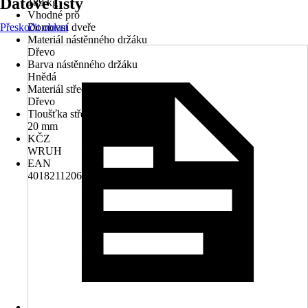
Datové listy
189 kg
Vhodné pro
Přeskočit oblast
Domovní dveře
Materiál nástěnného držáku
Dřevo
Barva nástěnného držáku
Hnědá
Materiál střechy
Dřevo
Tloušťka střechy
20 mm
KČZ
WRUH
EAN
4018211206339