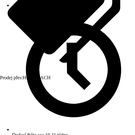
Prodej přes:
HORNBACH
Dodací lhůta cca 10-11 týdny