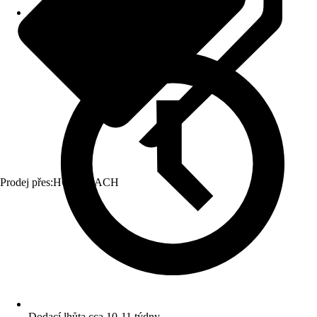
Prodej přes:
HORNBACH
Dodací lhůta cca 10-11 týdny