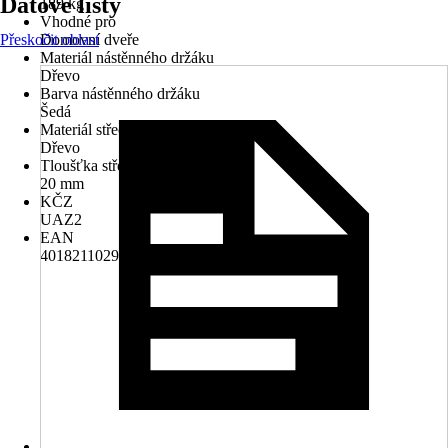
Datové listy
189 kg
Vhodné pro
Přeskočit oblast
Domovní dveře
Materiál nástěnného držáku
Dřevo
Barva nástěnného držáku
Šedá
Materiál střechy
Dřevo
Tloušťka střechy
20 mm
KČZ
UAZ2
EAN
4018211029501