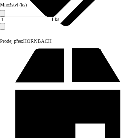
Množství (ks)
1 ks
Prodej přes:
HORNBACH