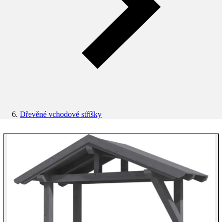
Dřevěné vchodové stříšky