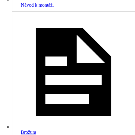
Návod k montáži
Brožura