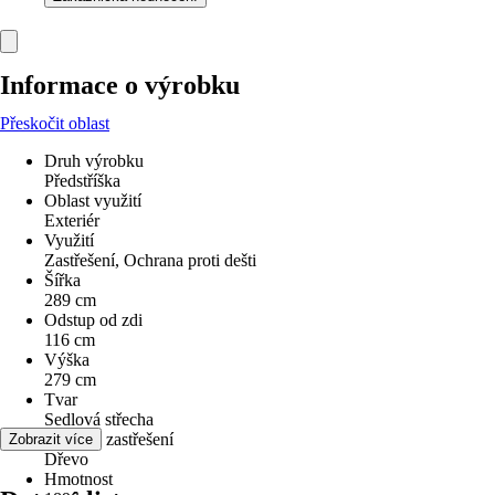
Informace o výrobku
Přeskočit oblast
Druh výrobku
Předstříška
Oblast využití
Exteriér
Využití
Zastřešení, Ochrana proti dešti
Šířka
289 cm
Odstup od zdi
116 cm
Výška
279 cm
Tvar
Sedlová střecha
Materiál zastřešení
Zobrazit více
Dřevo
Hmotnost