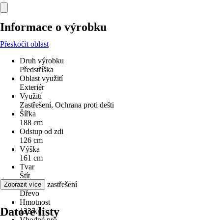
Informace o výrobku
Přeskočit oblast
Druh výrobku
Předstříška
Oblast využití
Exteriér
Využití
Zastřešení, Ochrana proti dešti
Šířka
188 cm
Odstup od zdi
126 cm
Výška
161 cm
Tvar
Štít
Materiál zastřešení
Zobrazit více
Dřevo
Hmotnost
Datové listy
133 kg
Vhodné pro