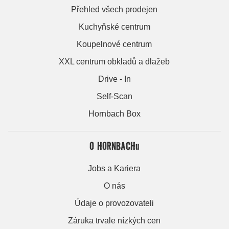
Přehled všech prodejen
Kuchyňské centrum
Koupelnové centrum
XXL centrum obkladů a dlažeb
Drive - In
Self-Scan
Hornbach Box
O HORNBACHu
Jobs a Kariera
O nás
Údaje o provozovateli
Záruka trvale nízkých cen