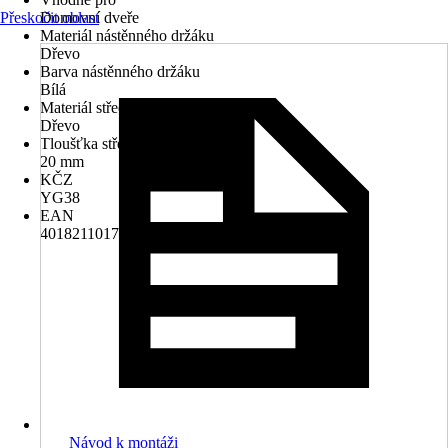
Přeskočit oblast
Domovní dveře
Materiál nástěnného držáku
Dřevo
Barva nástěnného držáku
Bílá
Materiál střechy
Dřevo
Tloušťka střechy
20 mm
KČZ
YG38
EAN
4018211017348
Návod k montáži