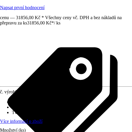
Napsat první hodnocení
cenu — 31856,00 Kč * Všechny ceny vč. DPH a bez nákladů na
přepravu za ks
31856,00 Kč
*
/
ks
č. výrobku
12026655
Hmotnost
:
133 kg
Šířka
:
188 cm
Tvar
:
Štít
Více informací o zboží
Množství (ks)