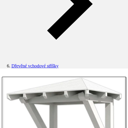
Dřevěné vchodové stříšky