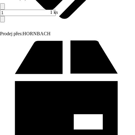
1 ks
Prodej přes:
HORNBACH