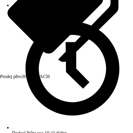
Prodej přes:
HORNBACH
Dodací lhůta cca 10-11 týdny