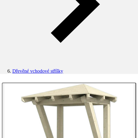
Dřevěné vchodové stříšky