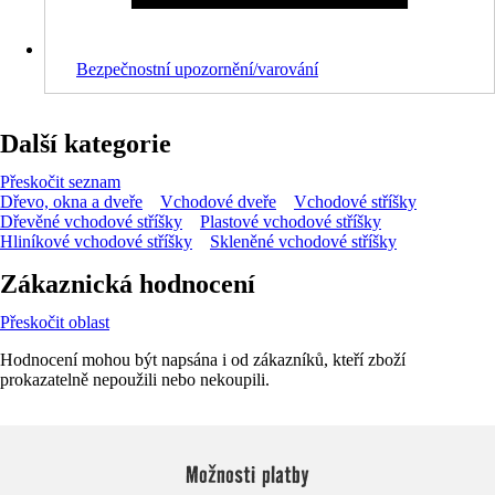
Bezpečnostní upozornění/varování
Další kategorie
Přeskočit seznam
Dřevo, okna a dveře
Vchodové dveře
Vchodové stříšky
Dřevěné vchodové stříšky
Plastové vchodové stříšky
Hliníkové vchodové stříšky
Skleněné vchodové stříšky
Zákaznická hodnocení
Přeskočit oblast
Hodnocení mohou být napsána i od zákazníků, kteří zboží
prokazatelně nepoužili nebo nekoupili.
Možnosti platby