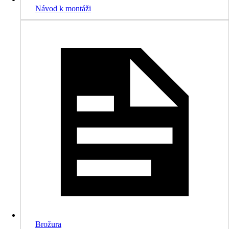
Návod k montáži
Brožura