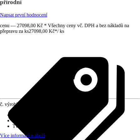
přírodní
Napsat první hodnocení
cenu — 27098,00 Kč * Všechny ceny vč. DPH a bez nákladů na
přepravu za ks
27098,00 Kč
*
/
ks
č. výrobku
12026633
Hmotnost
:
156 kg
Šířka
:
188 cm
Tvar
:
Štít
Více informací o zboží