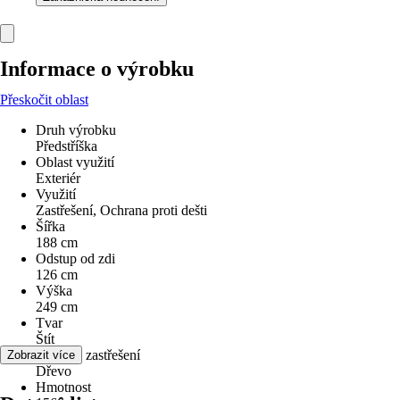
Informace o výrobku
Přeskočit oblast
Druh výrobku
Předstříška
Oblast využití
Exteriér
Využití
Zastřešení, Ochrana proti dešti
Šířka
188 cm
Odstup od zdi
126 cm
Výška
249 cm
Tvar
Štít
Materiál zastřešení
Zobrazit více
Dřevo
Hmotnost