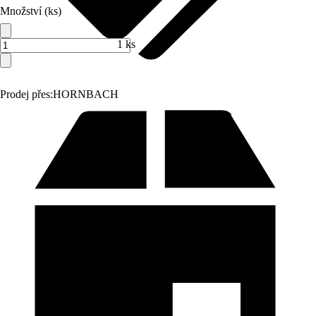
Množství (ks)
1 ks
Prodej přes:
HORNBACH