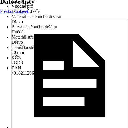
Datové listy
156 kg
Vhodné pro
Přeskočit oblast
Domovní dveře
Materiál nástěnného držáku
Dřevo
Barva nástěnného držáku
Hnědá
Materiál střechy
Dřevo
Tloušťka střechy
20 mm
KČZ
2GD8
EAN
4018211206421