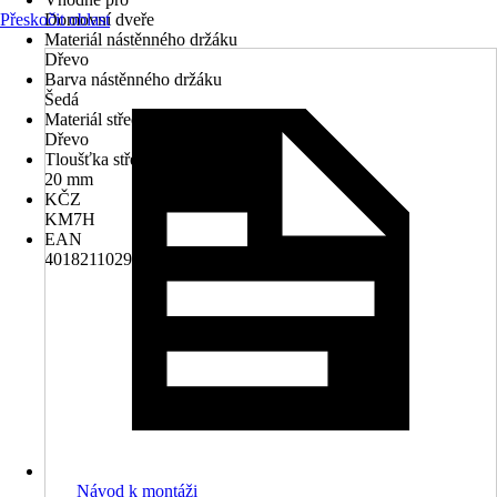
Přeskočit oblast
Domovní dveře
Materiál nástěnného držáku
Dřevo
Barva nástěnného držáku
Šedá
Materiál střechy
Dřevo
Tloušťka střechy
20 mm
KČZ
KM7H
EAN
4018211029587
Návod k montáži