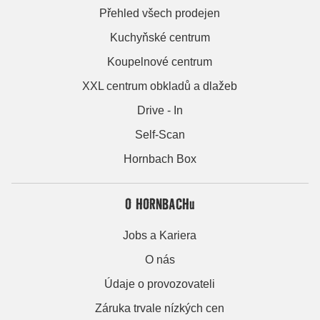
Přehled všech prodejen
Kuchyňské centrum
Koupelnové centrum
XXL centrum obkladů a dlažeb
Drive - In
Self-Scan
Hornbach Box
O HORNBACHu
Jobs a Kariera
O nás
Údaje o provozovateli
Záruka trvale nízkých cen