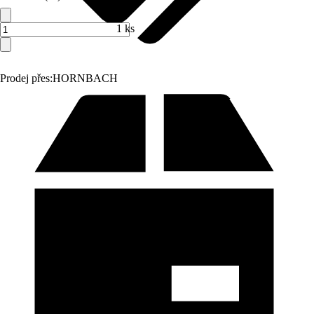
1 ks
Prodej přes:
HORNBACH