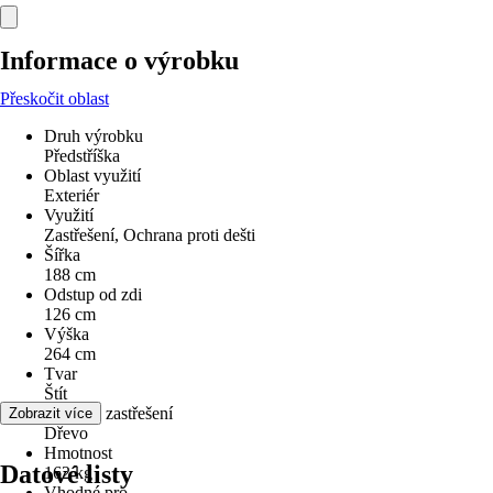
Informace o výrobku
Přeskočit oblast
Druh výrobku
Předstříška
Oblast využití
Exteriér
Využití
Zastřešení, Ochrana proti dešti
Šířka
188 cm
Odstup od zdi
126 cm
Výška
264 cm
Tvar
Štít
Materiál zastřešení
Zobrazit více
Dřevo
Hmotnost
Datové listy
162 kg
Vhodné pro