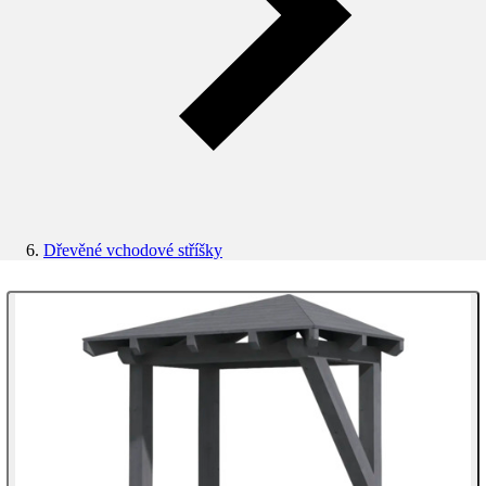
Dřevěné vchodové stříšky