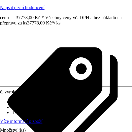
Napsat první hodnocení
cenu — 37778,00 Kč * Všechny ceny vč. DPH a bez nákladů na
přepravu za ks
37778,00 Kč
*
/
ks
č. výrobku
12026689
Hmotnost
:
162 kg
Šířka
:
188 cm
Tvar
:
Štít
Více informací o zboží
Množství (ks)