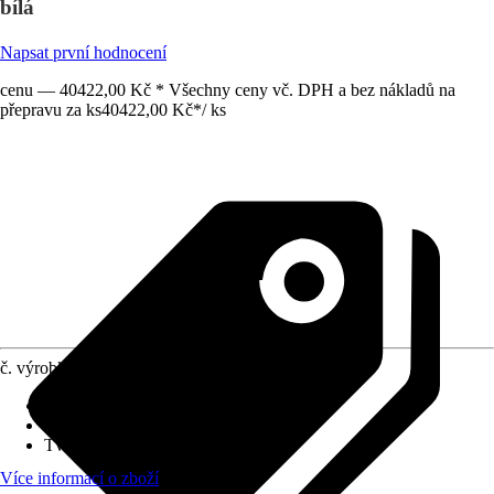
bílá
Napsat první hodnocení
cenu — 40422,00 Kč * Všechny ceny vč. DPH a bez nákladů na
přepravu za ks
40422,00 Kč
*
/
ks
č. výrobku
12026602
Hmotnost
:
185 kg
Šířka
:
258 cm
Tvar
:
Štít
Více informací o zboží