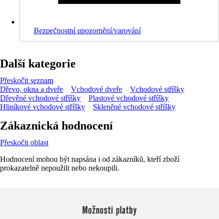
Bezpečnostní upozornění/varování
Další kategorie
Přeskočit seznam
Dřevo, okna a dveře
Vchodové dveře
Vchodové stříšky
Dřevěné vchodové stříšky
Plastové vchodové stříšky
Hliníkové vchodové stříšky
Skleněné vchodové stříšky
Zákaznická hodnocení
Přeskočit oblast
Hodnocení mohou být napsána i od zákazníků, kteří zboží
prokazatelně nepoužili nebo nekoupili.
Možnosti platby