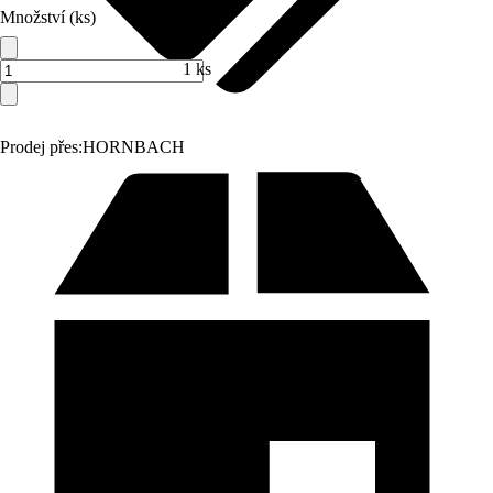
Množství (ks)
1 ks
Prodej přes:
HORNBACH