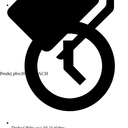
Prodej přes:
HORNBACH
Dodací lhůta cca 10-11 týdny