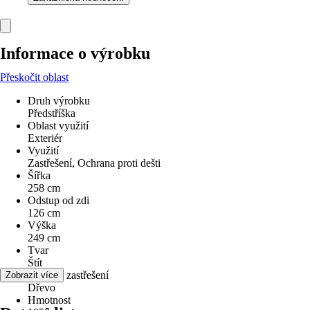
Informace o výrobku
Přeskočit oblast
Druh výrobku
Předstříška
Oblast využití
Exteriér
Využití
Zastřešení, Ochrana proti dešti
Šířka
258 cm
Odstup od zdi
126 cm
Výška
249 cm
Tvar
Štít
Materiál zastřešení
Zobrazit více
Dřevo
Hmotnost