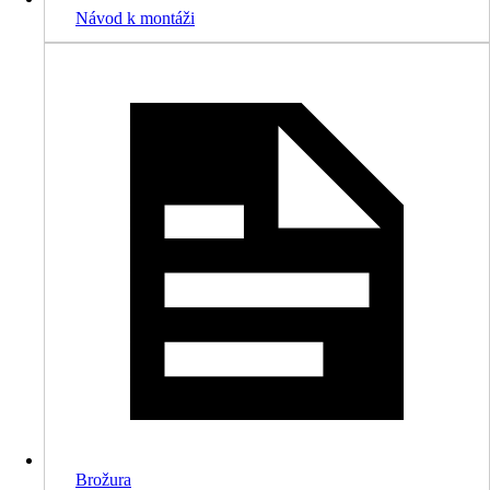
Návod k montáži
Brožura