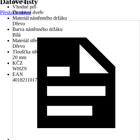
Datové listy
185 kg
Vhodné pro
Přeskočit oblast
Domovní dveře
Materiál nástěnného držáku
Dřevo
Barva nástěnného držáku
Bílá
Materiál střechy
Dřevo
Tloušťka střechy
20 mm
KČZ
WHZ9
EAN
4018211017393