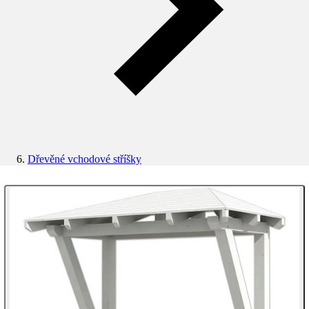
Dřevěné vchodové stříšky