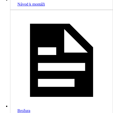
Návod k montáži
Brožura