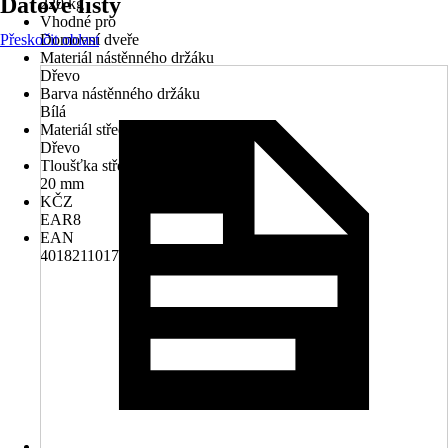
Datové listy
220 kg
Vhodné pro
Přeskočit oblast
Domovní dveře
Materiál nástěnného držáku
Dřevo
Barva nástěnného držáku
Bílá
Materiál střechy
Dřevo
Tloušťka střechy
20 mm
KČZ
EAR8
EAN
4018211017416