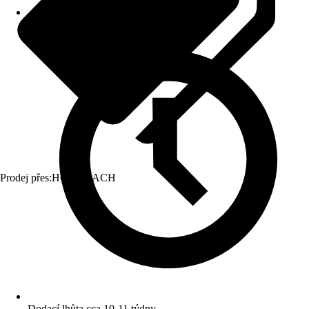
Prodej přes:
HORNBACH
Dodací lhůta cca 10-11 týdny