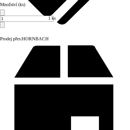
Množství (ks)
1 ks
Prodej přes:
HORNBACH