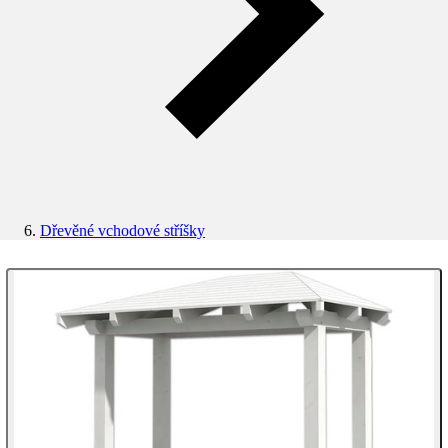
Dřevěné vchodové stříšky