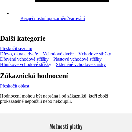
Bezpečnostní upozornění/varování
Další kategorie
Přeskočit seznam
Dřevo, okna a dveře
Vchodové dveře
Vchodové stříšky
Dřevěné vchodové stříšky
Plastové vchodové stříšky
Hliníkové vchodové stříšky
Skleněné vchodové stříšky
Zákaznická hodnocení
Přeskočit oblast
Hodnocení mohou být napsána i od zákazníků, kteří zboží
prokazatelně nepoužili nebo nekoupili.
Možnosti platby