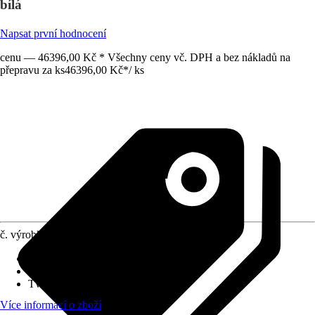
bílá
Napsat první hodnocení
cenu — 46396,00 Kč * Všechny ceny vč. DPH a bez nákladů na
přepravu za ks
46396,00 Kč
*
/
ks
č. výrobku
12026526
Hmotnost
:
220 kg
Šířka
:
258 cm
Tvar
:
Štít
Více informací o zboží