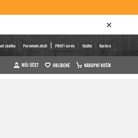
vat zásilku
Porovnání zboží
PROFI servis
Služby
Kariéra
MŮJ ÚČET
OBLÍBENÉ
NÁKUPNÍ KOŠÍK