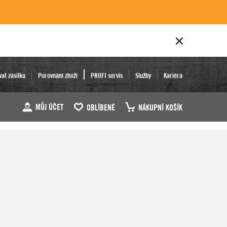
vat zásilku
Porovnání zboží
PROFI servis
Služby
Kariéra
MŮJ ÚČET
OBLÍBENÉ
NÁKUPNÍ KOŠÍK