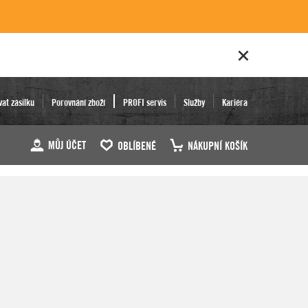
vat zásilku
Porovnání zboží
PROFI servis
Služby
Kariéra
MŮJ ÚČET
OBLÍBENÉ
NÁKUPNÍ KOŠÍK