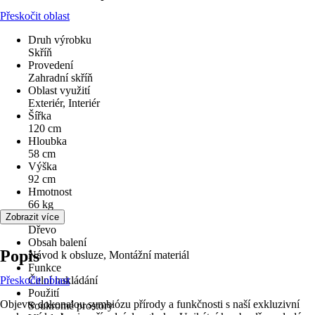
Přeskočit oblast
Druh výrobku
Skříň
Provedení
Zahradní skříň
Oblast využití
Exteriér, Interiér
Šířka
120 cm
Hloubka
58 cm
Výška
92 cm
Hmotnost
66 kg
Materiál
Zobrazit více
Dřevo
Obsah balení
Popis
Návod k obsluze, Montážní materiál
Funkce
Přeskočit oblast
Čelní nakládání
Použití
Objevte dokonalou symbiózu přírody a funkčnosti s naší exkluzivní
Soukromé prostory