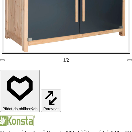
1
/
2
Porovnat