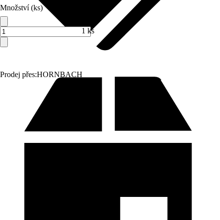
Množství (ks)
1 ks
Prodej přes:
HORNBACH