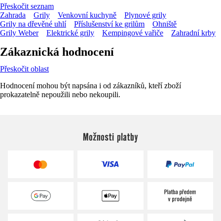
Přeskočit seznam
Zahrada
Grily
Venkovní kuchyně
Plynové grily
Grily na dřevěné uhlí
Příslušenství ke grilům
Ohniště
Grily Weber
Elektrické grily
Kempingové vařiče
Zahradní krby
Zákaznická hodnocení
Přeskočit oblast
Hodnocení mohou být napsána i od zákazníků, kteří zboží
prokazatelně nepoužili nebo nekoupili.
Možnosti platby