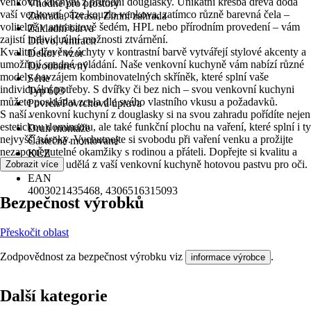
venkovní kuchyni z přírodní douglasky. Unikátní kresba dřeva dodá
Vhodné pro prostory
vaší venkovní oáze kouzlo venkova, zatímco různě barevná čela –
Zahrada, Terasa, Zimní zahrada
volitelně v antracitově šedém, HPL nebo přírodním provedení – vám
Základní barva
zajistí individuální možnosti ztvárnění.
Dřevo, Antracit
Kvalitní dřevěné úchyty v kontrastní barvě vytvářejí stylové akcenty a
Dekor / vzor
umožňují snadné ovládání. Naše venkovní kuchyně vám nabízí různé
Dvoubarevný
modely navzájem kombinovatelných skříněk, které splní vaše
Série
individuální potřeby. S dvířky či bez nich – svou venkovní kuchyni
Typ 603
můžete poskládat zcela dle svého vlastního vkusu a požadavků.
Povrch/Povrchová úprava
S naší venkovní kuchyní z douglasky si na svou zahradu pořídíte nejen
-
estetickou dominantu, ale také funkční plochu na vaření, které splní i ty
Druh montáže
nejvyšší nároky. Vychutnejte si svobodu při vaření venku a prožijte
Částečně montované
nezapomenutelné okamžiky s rodinou a přáteli. Dopřejte si kvalitu a
KČZ
eleganci, která udělá z vaší venkovní kuchyně hotovou pastvu pro oči.
Zobrazit více
A6HR
EAN
4003021435468, 4306516315093
Bezpečnost výrobků
Přeskočit oblast
Zodpovědnost za bezpečnost výrobku viz
.
informace výrobce
Další kategorie