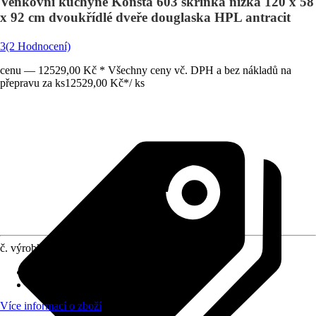
Venkovní kuchyně Konsta 603 skříňka nízká 120 x 58
x 92 cm dvoukřídlé dveře douglaska HPL antracit
3
(2 Hodnocení)
cenu — 12529,00 Kč * Všechny ceny vč. DPH a bez nákladů na
přepravu za ks
12529,00 Kč
*
/
ks
č. výrobku
12043406
Materiál
:
Dřevo
Funkce
:
Čelní nakládání
Více informací o zboží