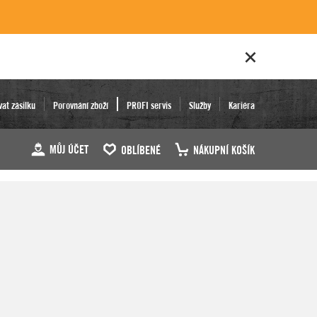
vat zásilku
Porovnání zboží
PROFI servis
Služby
Kariéra
MŮJ ÚČET
OBLÍBENÉ
NÁKUPNÍ KOŠÍK