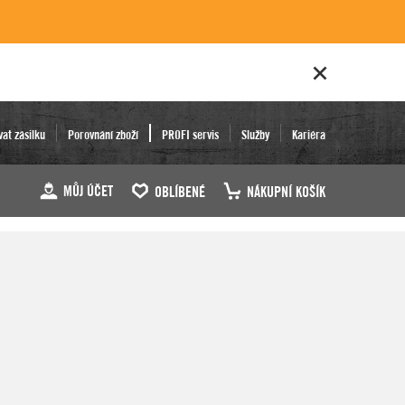
vat zásilku
Porovnání zboží
PROFI servis
Služby
Kariéra
MŮJ ÚČET
OBLÍBENÉ
NÁKUPNÍ KOŠÍK