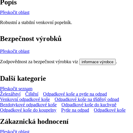
Popis
Přeskočit oblast
Robustní a stabilní venkovní popelník.
Bezpečnost výrobků
Přeskočit oblast
Zodpovědnost za bezpečnost výrobku viz
.
informace výrobce
Další kategorie
Přeskočit seznam
Železářství
Čištění
Odpadkové koše a pytle na odpad
Venkovní odpadkové koše
Odpadkové koše na tříděný odpad
Bezdotykové odpadkové koše
Odpadkové koše do kuchyně
Odpadkové koše do koupelny
Pytle na odpad
Odpadkové koše
Zákaznická hodnocení
Přeskočit oblast