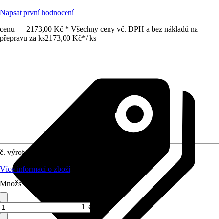
Napsat první hodnocení
cenu — 2173,00 Kč * Všechny ceny vč. DPH a bez nákladů na
přepravu za ks
2173,00 Kč
*
/
ks
č. výrobku
10104896
Více informací o zboží
Množství (ks)
1 ks