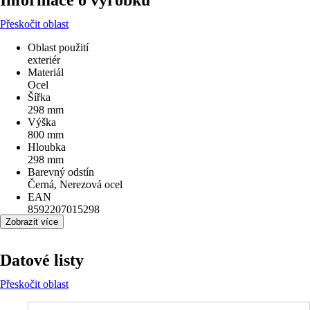
Informace o výrobku
Přeskočit oblast
Oblast použití
exteriér
Materiál
Ocel
Šířka
298 mm
Výška
800 mm
Hloubka
298 mm
Barevný odstín
Černá, Nerezová ocel
EAN
8592207015298
Zobrazit více
Datové listy
Přeskočit oblast