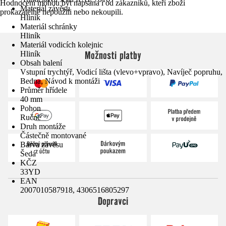
Hodnocení mohou být napsána i od zákazníků, kteří zboží
Materiál závěsu
prokazatelně nepoužili nebo nekoupili.
Hliník
Materiál schránky
Hliník
Materiál vodicích kolejnic
Možnosti platby
Hliník
Obsah balení
Vstupní trychtýř, Vodicí lišta (vlevo+vpravo), Navíječ popruhu,
Bedna, Návod k montáži
Průměr hřídele
40 mm
Pohon
Ručně
Druh montáže
Částečně montované
Barva závěsu
Šedá
KČZ
33YD
EAN
2007010587918, 4306516805297
Dopravci