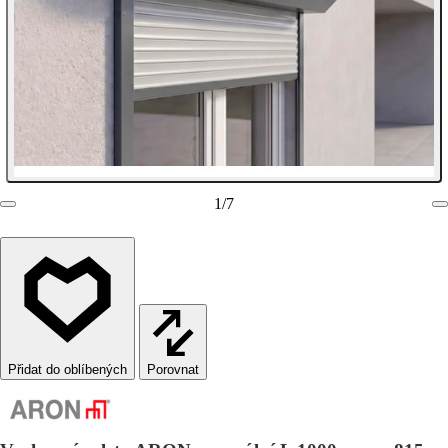
1
/
7
Porovnat