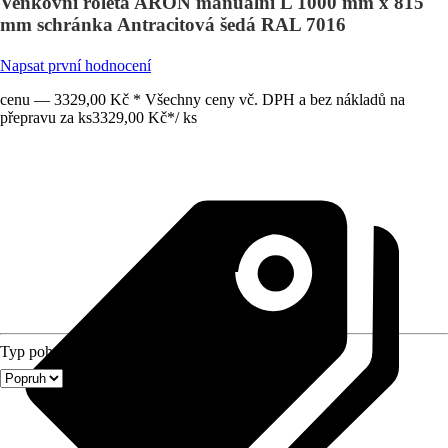
Venkovní roleta ARON manuální L 1000 mm x 815
mm schránka Antracitová šedá RAL 7016
Napsat první hodnocení
cenu — 3329,00 Kč * Všechny ceny vč. DPH a bez nákladů na
přepravu za ks
3329,00 Kč
*
/
ks
Typ pohonu