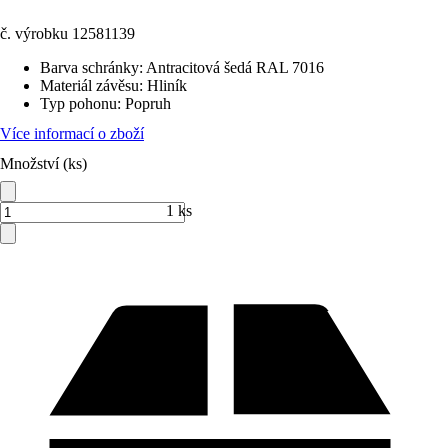
č. výrobku
12581139
Barva schránky
:
Antracitová šedá RAL 7016
Materiál závěsu
:
Hliník
Typ pohonu
:
Popruh
Více informací o zboží
Množství (ks)
1 ks