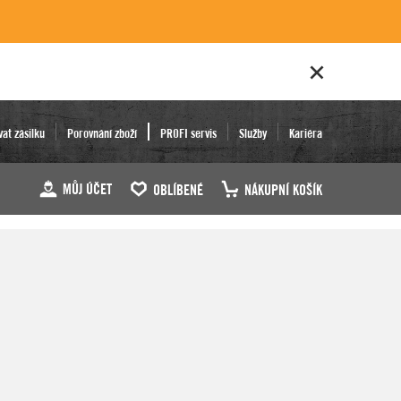
vat zásilku
Porovnání zboží
PROFI servis
Služby
Kariéra
MŮJ ÚČET
OBLÍBENÉ
NÁKUPNÍ KOŠÍK