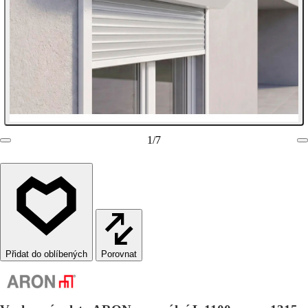
1
/
7
Porovnat