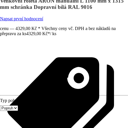
Venkovní roleta ARON manuální L 1100 mm x 1315
mm schránka Dopravní bílá RAL 9016
Napsat první hodnocení
cenu — 4329,00 Kč * Všechny ceny vč. DPH a bez nákladů na
přepravu za ks
4329,00 Kč
*
/
ks
Typ pohonu