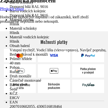
Zákaznická hodnocení
Barva schránky
Dopravní bílá RAL 9016
Přeskočit oblast
Barva vodicích kolejnic
Dopravní bílá RAL 9016
Hodnocení mohou být napsána i od zákazníků, kteří zboží
Materiál závěsu
prokazatelně nepoužili nebo nekoupili.
Hliník
Materiál schránky
Hliník
Materiál vodicích kolejnic
Možnosti platby
Hliník
Obsah balení
Vstupní trychtýř, Vodicí lišta (vlevo+vpravo), Navíječ popruhu,
Bedna, Návod k montáži
Průměr hřídele
40 mm
Pohon
Ručně
Druh montáže
Částečně montované
Barva závěsu
Šedá
KČZ
E8GV
EAN
2007010602055, 4306516818464