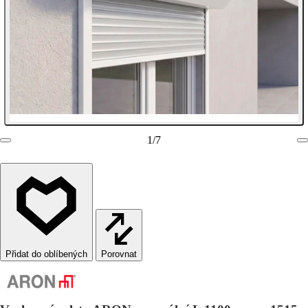
1
/
7
Porovnat