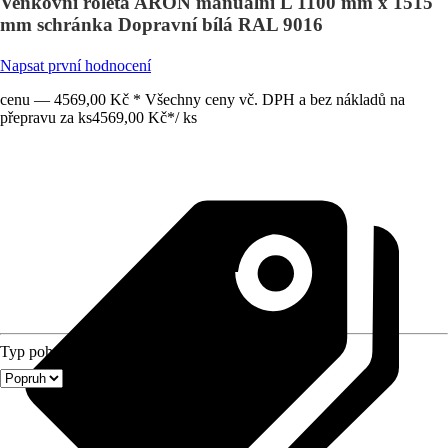
Venkovní roleta ARON manuální L 1100 mm x 1515
mm schránka Dopravní bílá RAL 9016
Napsat první hodnocení
cenu — 4569,00 Kč * Všechny ceny vč. DPH a bez nákladů na
přepravu za ks
4569,00 Kč
*
/
ks
Typ pohonu