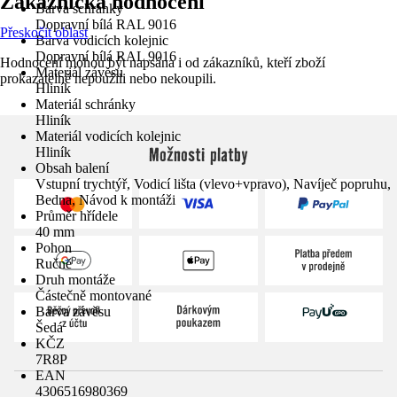
Zákaznická hodnocení
Barva schránky
Dopravní bílá RAL 9016
Přeskočit oblast
Barva vodicích kolejnic
Dopravní bílá RAL 9016
Hodnocení mohou být napsána i od zákazníků, kteří zboží
Materiál závěsu
prokazatelně nepoužili nebo nekoupili.
Hliník
Materiál schránky
Hliník
Materiál vodicích kolejnic
Možnosti platby
Hliník
Obsah balení
Vstupní trychtýř, Vodicí lišta (vlevo+vpravo), Navíječ popruhu,
Bedna, Návod k montáži
Průměr hřídele
40 mm
Pohon
Ručně
Druh montáže
Částečně montované
Barva závěsu
Šedá
KČZ
7R8P
EAN
4306516980369