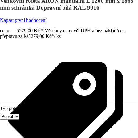
Venkovní roleta ARON manuální L 1200 mm x 1865
mm schránka Dopravní bílá RAL 9016
Napsat první hodnocení
cenu — 5279,00 Kč * Všechny ceny vč. DPH a bez nákladů na
přepravu za ks
5279,00 Kč
*
/
ks
Typ pohonu