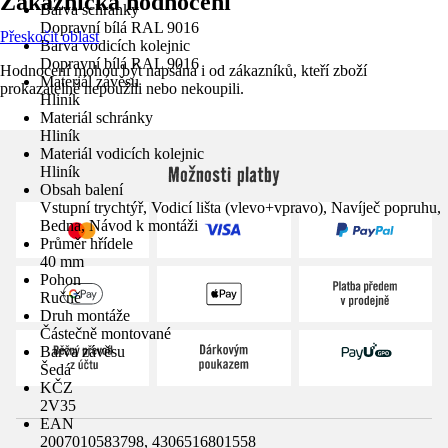
Zákaznická hodnocení
Barva schránky
Dopravní bílá RAL 9016
Přeskočit oblast
Barva vodicích kolejnic
Dopravní bílá RAL 9016
Hodnocení mohou být napsána i od zákazníků, kteří zboží
Materiál závěsu
prokazatelně nepoužili nebo nekoupili.
Hliník
Materiál schránky
Hliník
Materiál vodicích kolejnic
Možnosti platby
Hliník
Obsah balení
Vstupní trychtýř, Vodicí lišta (vlevo+vpravo), Navíječ popruhu,
Bedna, Návod k montáži
Průměr hřídele
40 mm
Pohon
Ručně
Druh montáže
Částečně montované
Barva závěsu
Šedá
KČZ
2V35
EAN
2007010583798, 4306516801558