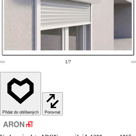
1
/
7
Porovnat