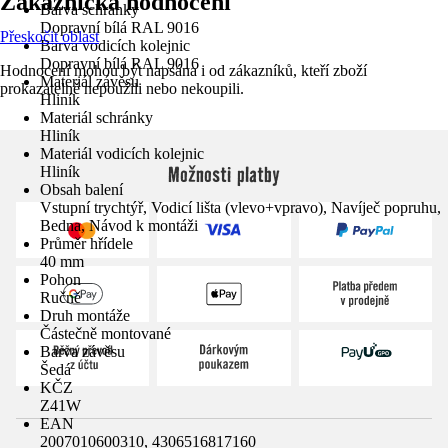
Zákaznická hodnocení
Barva schránky
Dopravní bílá RAL 9016
Přeskočit oblast
Barva vodicích kolejnic
Dopravní bílá RAL 9016
Hodnocení mohou být napsána i od zákazníků, kteří zboží
Materiál závěsu
prokazatelně nepoužili nebo nekoupili.
Hliník
Materiál schránky
Hliník
Materiál vodicích kolejnic
Možnosti platby
Hliník
Obsah balení
Vstupní trychtýř, Vodicí lišta (vlevo+vpravo), Navíječ popruhu,
Bedna, Návod k montáži
Průměr hřídele
40 mm
Pohon
Ručně
Druh montáže
Částečně montované
Barva závěsu
Šedá
KČZ
Z41W
EAN
2007010600310, 4306516817160