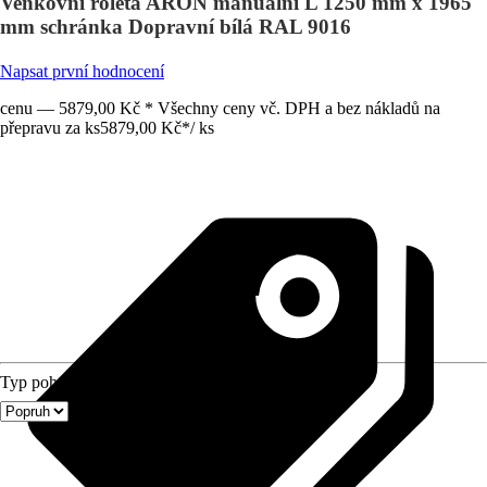
Venkovní roleta ARON manuální L 1250 mm x 1965
mm schránka Dopravní bílá RAL 9016
Napsat první hodnocení
cenu — 5879,00 Kč * Všechny ceny vč. DPH a bez nákladů na
přepravu za ks
5879,00 Kč
*
/
ks
Typ pohonu