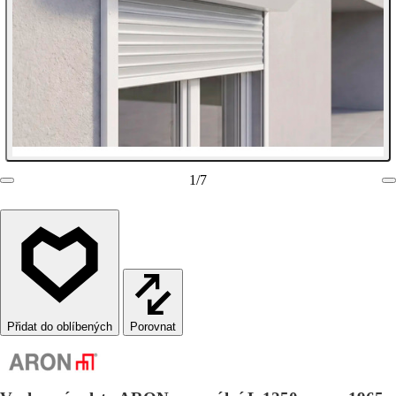
1
/
7
Porovnat