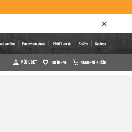
vat zásilku
Porovnání zboží
PROFI servis
Služby
Kariéra
MŮJ ÚČET
OBLÍBENÉ
NÁKUPNÍ KOŠÍK