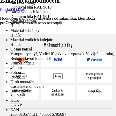
Zákaznická hodnocení
Barva schránky
Dopravní bílá RAL 9016
Přeskočit oblast
Barva vodicích kolejnic
Dopravní bílá RAL 9016
Hodnocení mohou být napsána i od zákazníků, kteří zboží
Materiál závěsu
prokazatelně nepoužili nebo nekoupili.
Hliník
Materiál schránky
Hliník
Materiál vodicích kolejnic
Možnosti platby
Hliník
Obsah balení
Vstupní trychtýř, Vodicí lišta (vlevo+vpravo), Navíječ popruhu,
Bedna, Návod k montáži
Průměr hřídele
40 mm
Pohon
Ručně
Druh montáže
Částečně montované
Barva závěsu
Šedá
KČZ
DKNP
EAN
2007010577131, 4306516795697