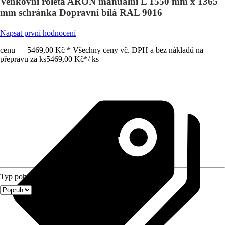
Venkovní roleta ARON manuální L 1550 mm x 1365
mm schránka Dopravní bílá RAL 9016
Napsat první hodnocení
cenu — 5469,00 Kč * Všechny ceny vč. DPH a bez nákladů na
přepravu za ks
5469,00 Kč
*
/
ks
Typ pohonu