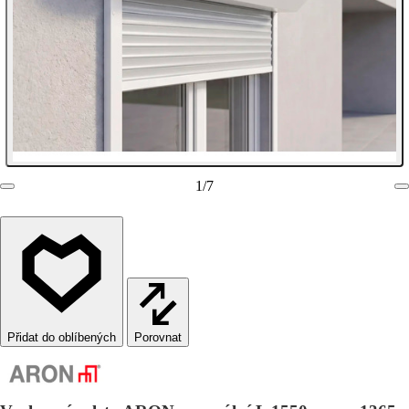
1
/
7
Porovnat