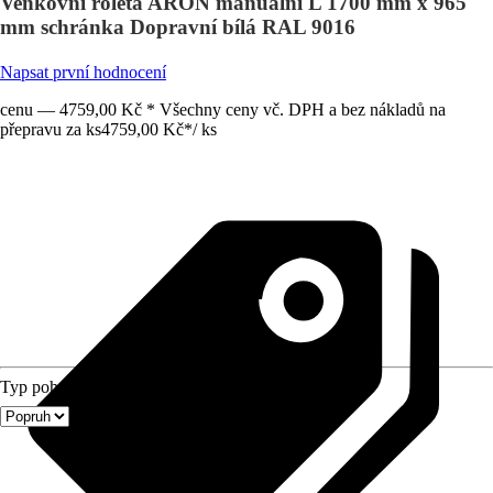
Venkovní roleta ARON manuální L 1700 mm x 965
mm schránka Dopravní bílá RAL 9016
Napsat první hodnocení
cenu — 4759,00 Kč * Všechny ceny vč. DPH a bez nákladů na
přepravu za ks
4759,00 Kč
*
/
ks
Typ pohonu