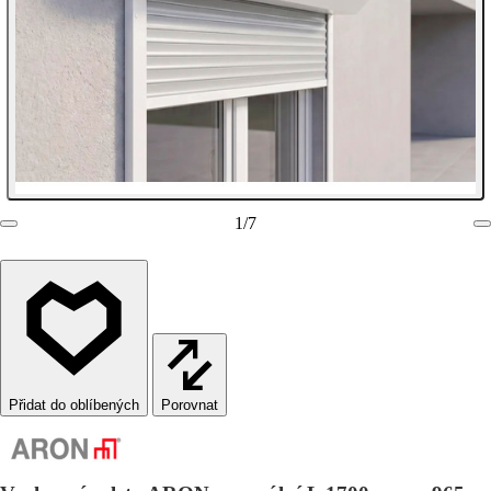
1
/
7
Porovnat