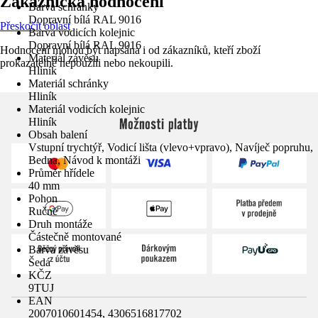
Zákaznická hodnocení
Barva schránky
Dopravní bílá RAL 9016
Přeskočit oblast
Barva vodicích kolejnic
Dopravní bílá RAL 9016
Hodnocení mohou být napsána i od zákazníků, kteří zboží
Materiál závěsu
prokazatelně nepoužili nebo nekoupili.
Hliník
Materiál schránky
Hliník
Materiál vodicích kolejnic
Možnosti platby
Hliník
Obsah balení
Vstupní trychtýř, Vodicí lišta (vlevo+vpravo), Navíječ popruhu,
Bedna, Návod k montáži
Průměr hřídele
40 mm
Pohon
Ručně
Druh montáže
Částečně montované
Barva závěsu
Šedá
KČZ
9TUJ
EAN
2007010601454, 4306516817702