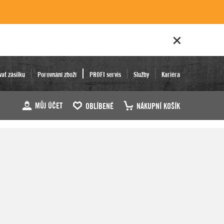
vat zásilku
Porovnání zboží
PROFI servis
Služby
Kariéra
MŮJ ÚČET
OBLÍBENÉ
NÁKUPNÍ KOŠÍK