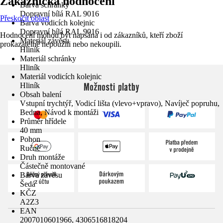
Zákaznická hodnocení
Barva schránky
Dopravní bílá RAL 9016
Přeskočit oblast
Barva vodicích kolejnic
Dopravní bílá RAL 9016
Hodnocení mohou být napsána i od zákazníků, kteří zboží
Materiál závěsu
prokazatelně nepoužili nebo nekoupili.
Hliník
Materiál schránky
Hliník
Materiál vodicích kolejnic
Možnosti platby
Hliník
Obsah balení
Vstupní trychtýř, Vodicí lišta (vlevo+vpravo), Navíječ popruhu,
Bedna, Návod k montáži
Průměr hřídele
40 mm
Pohon
Ručně
Druh montáže
Částečně montované
Barva závěsu
Šedá
KČZ
A2Z3
EAN
2007010601966, 4306516818204