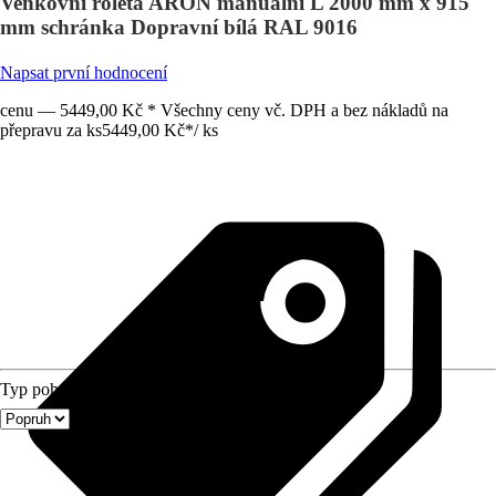
Venkovní roleta ARON manuální L 2000 mm x 915
mm schránka Dopravní bílá RAL 9016
Napsat první hodnocení
cenu — 5449,00 Kč * Všechny ceny vč. DPH a bez nákladů na
přepravu za ks
5449,00 Kč
*
/
ks
Typ pohonu