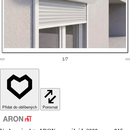
1
/
7
Porovnat