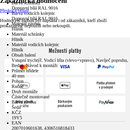
Zákaznická hodnocení
Barva schránky
Dopravní bílá RAL 9016
Přeskočit oblast
Barva vodicích kolejnic
Dopravní bílá RAL 9016
Hodnocení mohou být napsána i od zákazníků, kteří zboží
Materiál závěsu
prokazatelně nepoužili nebo nekoupili.
Hliník
Materiál schránky
Hliník
Materiál vodicích kolejnic
Možnosti platby
Hliník
Obsah balení
Vstupní trychtýř, Vodicí lišta (vlevo+vpravo), Navíječ popruhu,
Bedna, Návod k montáži
Průměr hřídele
40 mm
Pohon
Ručně
Druh montáže
Částečně montované
Barva závěsu
Šedá
KČZ
19Y5
EAN
2007010601638, 4306516818433