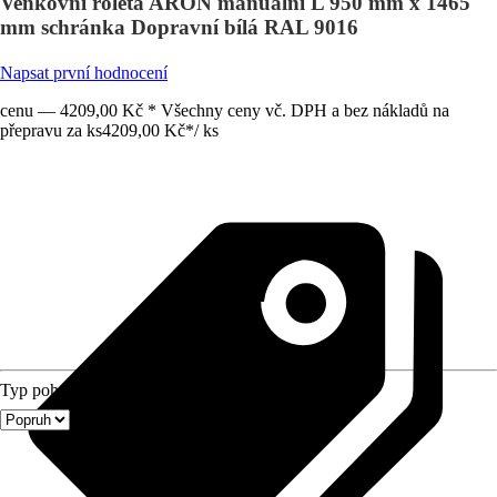
Venkovní roleta ARON manuální L 950 mm x 1465
mm schránka Dopravní bílá RAL 9016
Napsat první hodnocení
cenu — 4209,00 Kč * Všechny ceny vč. DPH a bez nákladů na
přepravu za ks
4209,00 Kč
*
/
ks
Typ pohonu