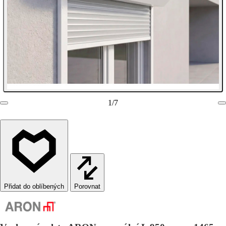
1
/
7
Porovnat