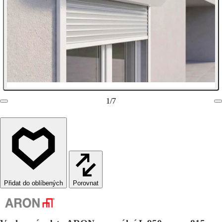
1
/
7
Porovnat