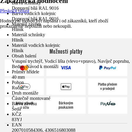
Zákaznická hodnocení
Barva schránky
Dopravní bílá RAL 9016
Přeskočit oblast
Barva vodicích kolejnic
Dopravní bílá RAL 9016
Hodnocení mohou být napsána i od zákazníků, kteří zboží
Materiál závěsu
prokazatelně nepoužili nebo nekoupili.
Hliník
Materiál schránky
Hliník
Materiál vodicích kolejnic
Možnosti platby
Hliník
Obsah balení
Vstupní trychtýř, Vodicí lišta (vlevo+vpravo), Navíječ popruhu,
Bedna, Návod k montáži
Průměr hřídele
40 mm
Pohon
Ručně
Druh montáže
Částečně montované
Barva závěsu
Šedá
KČZ
83YJ
EAN
2007010584306, 4306516803088