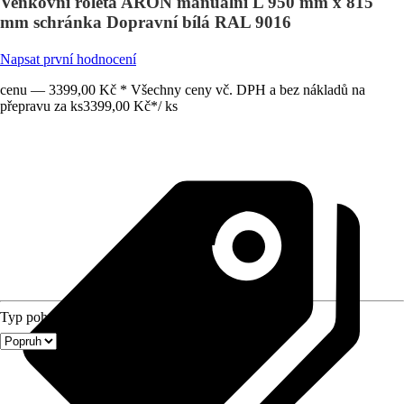
Venkovní roleta ARON manuální L 950 mm x 815
mm schránka Dopravní bílá RAL 9016
Napsat první hodnocení
cenu — 3399,00 Kč * Všechny ceny vč. DPH a bez nákladů na
přepravu za ks
3399,00 Kč
*
/
ks
Typ pohonu