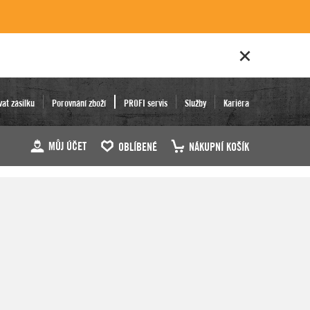
vat zásilku
Porovnání zboží
PROFI servis
Služby
Kariéra
MŮJ ÚČET
OBLÍBENÉ
NÁKUPNÍ KOŠÍK