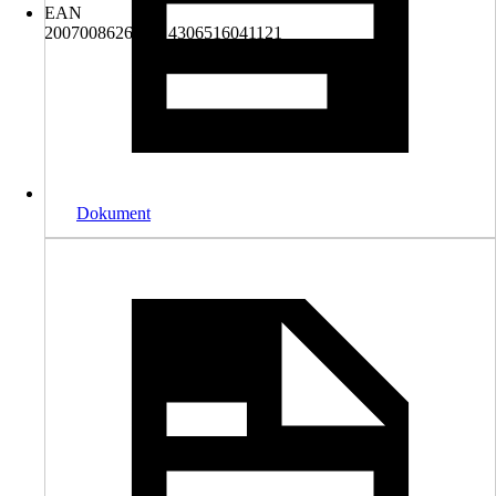
EAN
2007008626780, 4306516041121
Dokument