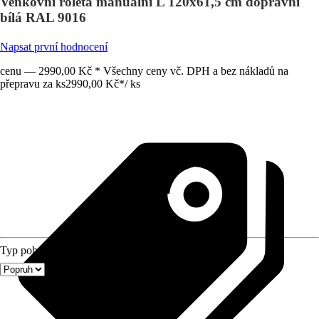
Venkovní roleta manuální L 120x61,5 cm dopravní
bílá RAL 9016
Napsat první hodnocení
cenu — 2990,00 Kč * Všechny ceny vč. DPH a bez nákladů na
přepravu za ks
2990,00 Kč
*
/
ks
Typ pohonu