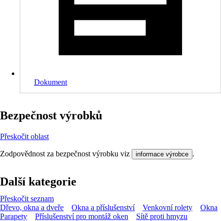
Dokument
Bezpečnost výrobků
Přeskočit oblast
Zodpovědnost za bezpečnost výrobku viz
.
informace výrobce
Další kategorie
Přeskočit seznam
Dřevo, okna a dveře
Okna a příslušenství
Venkovní rolety
Okna
Parapety
Příslušenství pro montáž oken
Sítě proti hmyzu