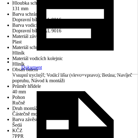
Hloubka schránky
131 mm
Barva schránky
Dopravní bílá RAL 9016
Barva vodicích kolejnic
Dopravní bílá RAL 9016
Materiál závěsu
Plast
Materiál schránky
Hliník
Materiál vodicích kolejnic
Hliník
Dokument
Obsah balení
Vstupní trychtýř, Vodicí lišta (vlevo+vpravo), Bedna, Navíječ
popruhu, Návod k montáži
Průměr hřídele
40 mm
Pohon
Ručně
Druh montáže
Částečně montované
Barva závěsu
Šedá
KČZ
7PPR