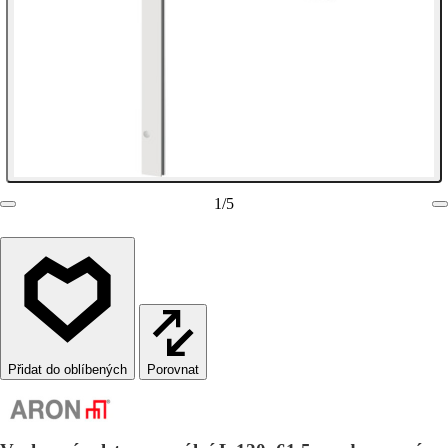
1
/
5
Porovnat