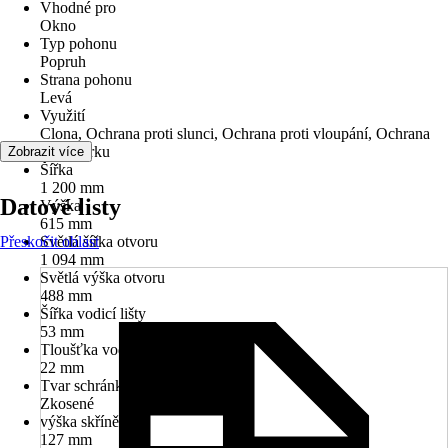
Vhodné pro
Okno
Typ pohonu
Popruh
Strana pohonu
Levá
Využití
Clona, Ochrana proti slunci, Ochrana proti vloupání, Ochrana
proti horku
Zobrazit více
Šířka
1 200 mm
Datové listy
Výška
615 mm
Přeskočit oblast
Světlá šířka otvoru
1 094 mm
Světlá výška otvoru
488 mm
Šířka vodicí lišty
53 mm
Tloušťka vodicí lišty
22 mm
Tvar schránky
Zkosené
výška skříně
127 mm