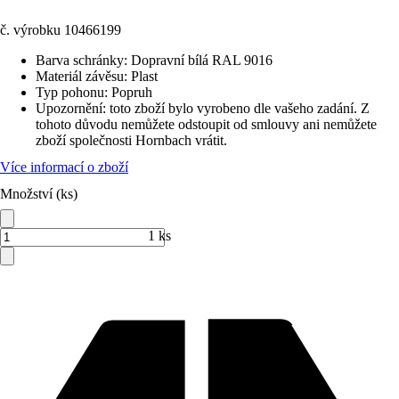
č. výrobku
10466199
Barva schránky
:
Dopravní bílá RAL 9016
Materiál závěsu
:
Plast
Typ pohonu
:
Popruh
Upozornění: toto zboží bylo vyrobeno dle vašeho zadání. Z
tohoto důvodu nemůžete odstoupit od smlouvy ani nemůžete
zboží společnosti Hornbach vrátit.
Více informací o zboží
Množství (ks)
1 ks