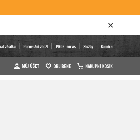
vat zásilku
Porovnání zboží
PROFI servis
Služby
Kariéra
MŮJ ÚČET
OBLÍBENÉ
NÁKUPNÍ KOŠÍK