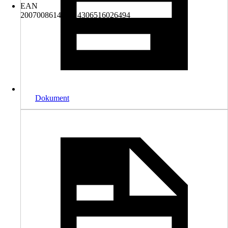
EAN
2007008614435, 4306516026494
Dokument