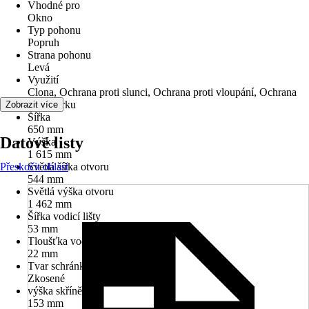
Vhodné pro
Okno
Typ pohonu
Popruh
Strana pohonu
Levá
Využití
Clona, Ochrana proti slunci, Ochrana proti vloupání, Ochrana
proti horku
Zobrazit více
Šířka
650 mm
Datové listy
Výška
1 615 mm
Přeskočit oblast
Světlá šířka otvoru
544 mm
Světlá výška otvoru
1 462 mm
Šířka vodicí lišty
53 mm
Tloušťka vodicí lišty
22 mm
Tvar schránky
Zkosené
výška skříně
153 mm