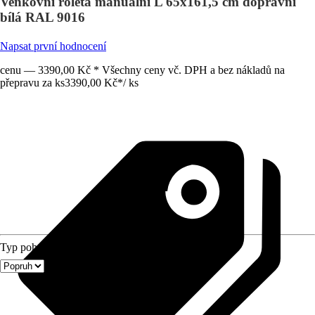
Venkovní roleta manuální L 65x161,5 cm dopravní
bílá RAL 9016
Napsat první hodnocení
cenu — 3390,00 Kč * Všechny ceny vč. DPH a bez nákladů na
přepravu za ks
3390,00 Kč
*
/
ks
Typ pohonu