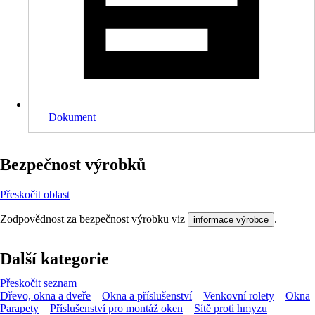
Dokument
Bezpečnost výrobků
Přeskočit oblast
Zodpovědnost za bezpečnost výrobku viz
.
informace výrobce
Další kategorie
Přeskočit seznam
Dřevo, okna a dveře
Okna a příslušenství
Venkovní rolety
Okna
Parapety
Příslušenství pro montáž oken
Sítě proti hmyzu