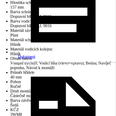
Hloubka schránky
157 mm
Barva schránky
Dopravní bílá RAL 9016
Barva vodicích kolejnic
Dopravní bílá RAL 9016
Materiál závěsu
Plast
Materiál schránky
Hliník
Materiál vodicích kolejnic
Hliník
Dokument
Obsah balení
Vstupní trychtýř, Vodicí lišta (vlevo+vpravo), Bedna, Navíječ
popruhu, Návod k montáži
Průměr hřídele
40 mm
Pohon
Ručně
Druh montáže
Částečně montované
Barva závěsu
Šedá
KČZ
3WM8