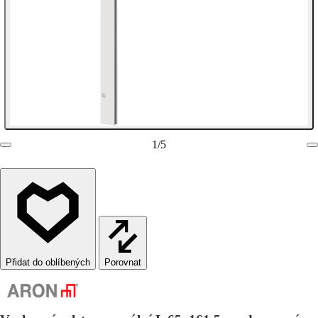
1
/
5
Porovnat