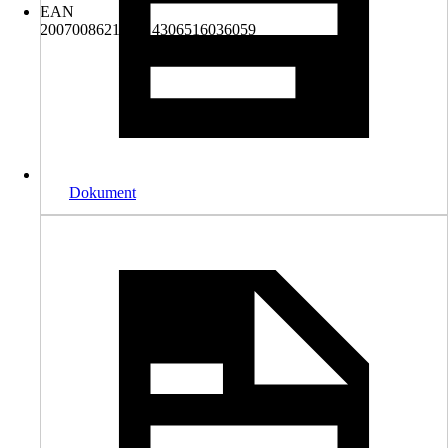
EAN
2007008621471, 4306516036059
Dokument