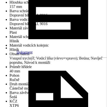
Hloubka schránky
157 mm
Barva schránky
Dopravní bílá RAL 9016
Barva vodicích kolejnic
Dopravní bílá RAL 9016
Materiál závěsu
Plast
Materiál schránky
Hliník
Materiál vodicích kolejnic
Hliník
Dokument
Obsah balení
Vstupní trychtýř, Vodicí lišta (vlevo+vpravo), Bedna, Navíječ
popruhu, Návod k montáži
Průměr hřídele
40 mm
Pohon
Ručně
Druh montáže
Částečně montované
Barva závěsu
Šedá
KČZ
XTP6