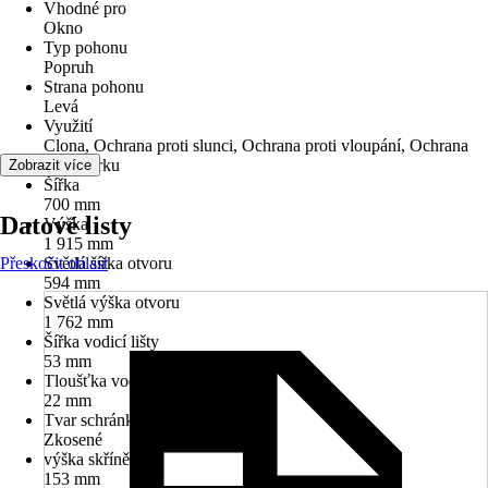
Vhodné pro
Okno
Typ pohonu
Popruh
Strana pohonu
Levá
Využití
Clona, Ochrana proti slunci, Ochrana proti vloupání, Ochrana
proti horku
Zobrazit více
Šířka
700 mm
Datové listy
Výška
1 915 mm
Přeskočit oblast
Světlá šířka otvoru
594 mm
Světlá výška otvoru
1 762 mm
Šířka vodicí lišty
53 mm
Tloušťka vodicí lišty
22 mm
Tvar schránky
Zkosené
výška skříně
153 mm