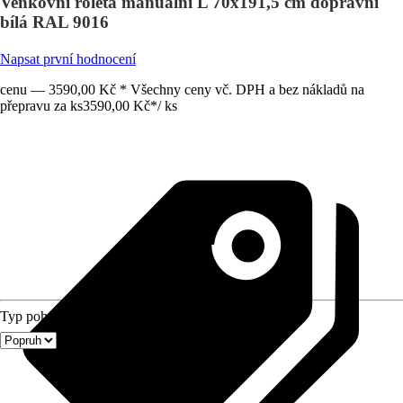
Venkovní roleta manuální L 70x191,5 cm dopravní
bílá RAL 9016
Napsat první hodnocení
cenu — 3590,00 Kč * Všechny ceny vč. DPH a bez nákladů na
přepravu za ks
3590,00 Kč
*
/
ks
Typ pohonu