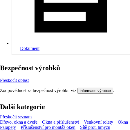
Dokument
Bezpečnost výrobků
Přeskočit oblast
Zodpovědnost za bezpečnost výrobku viz
.
informace výrobce
Další kategorie
Přeskočit seznam
Dřevo, okna a dveře
Okna a příslušenství
Venkovní rolety
Okna
Parapety
Příslušenství pro montáž oken
Sítě proti hmyzu