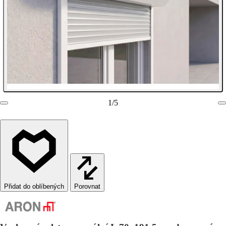
1
/
5
Porovnat