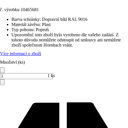
č. výrobku
10465681
Barva schránky
:
Dopravní bílá RAL 9016
Materiál závěsu
:
Plast
Typ pohonu
:
Popruh
Upozornění: toto zboží bylo vyrobeno dle vašeho zadání. Z
tohoto důvodu nemůžete odstoupit od smlouvy ani nemůžete
zboží společnosti Hornbach vrátit.
Více informací o zboží
Množství (ks)
1 ks