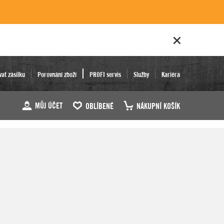
vat zásilku
Porovnání zboží
PROFI servis
Služby
Kariéra
MŮJ ÚČET
OBLÍBENÉ
NÁKUPNÍ KOŠÍK