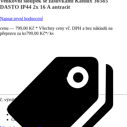
Venkovní sloupek se zásuvkami Kanlux 36585
DASTO IP44 2x 16 A antracit
Napsat první hodnocení
cenu — 799,00 Kč * Všechny ceny vč. DPH a bez nákladů na
přepravu za ks
799,00 Kč
*
/
ks
č. výrobku
10677999
Provedení
:
Dekorace
Včetně světelného zdroje
:
Ne
Objímka
:
není relevant.