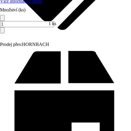
Více informací o zboží
Množství (ks)
1 ks
Prodej přes:
HORNBACH