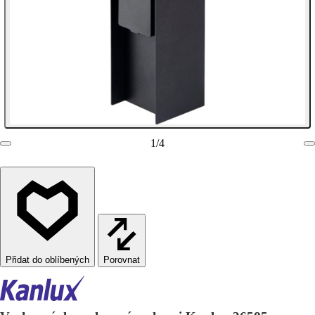
1
/
4
Porovnat