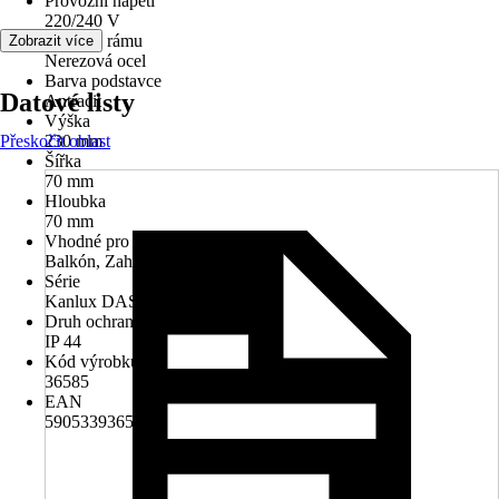
Provozní napětí
220/240 V
Materiál rámu
Zobrazit více
Nerezová ocel
Barva podstavce
Datové listy
Antracit
Výška
Přeskočit oblast
230 mm
Šířka
70 mm
Hloubka
70 mm
Vhodné pro prostory
Balkón, Zahrada, Terasa
Série
Kanlux DASTO
Druh ochrany
IP 44
Kód výrobku
36585
EAN
5905339365859