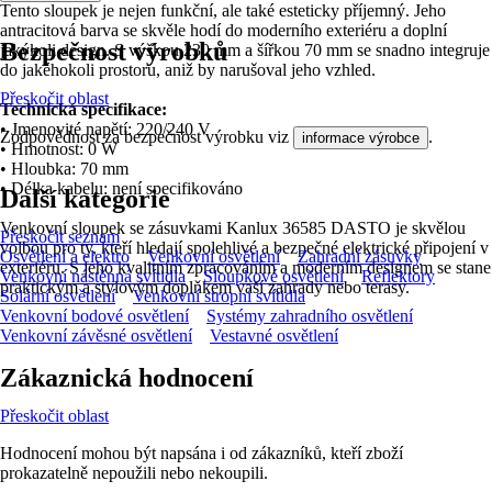
Tento sloupek je nejen funkční, ale také esteticky příjemný. Jeho
antracitová barva se skvěle hodí do moderního exteriéru a doplní
Bezpečnost výrobků
jakýkoli design. S výškou 230 mm a šířkou 70 mm se snadno integruje
do jakéhokoli prostoru, aniž by narušoval jeho vzhled.
Přeskočit oblast
Technická specifikace:
• Jmenovité napětí: 220/240 V
Zodpovědnost za bezpečnost výrobku viz
.
informace výrobce
• Hmotnost: 0 W
• Hloubka: 70 mm
• Délka kabelu: není specifikováno
Další kategorie
Venkovní sloupek se zásuvkami Kanlux 36585 DASTO je skvělou
Přeskočit seznam
volbou pro ty, kteří hledají spolehlivé a bezpečné elektrické připojení v
Osvětlení a elektro
Venkovní osvětlení
Zahradní zásuvky
exteriéru. S jeho kvalitním zpracováním a moderním designem se stane
Venkovní nástěnná svítidla
Sloupkové osvětlení
Reflektory
praktickým a stylovým doplňkem vaší zahrady nebo terasy.
Solární osvětlení
Venkovní stropní svítidla
Venkovní bodové osvětlení
Systémy zahradního osvětlení
Venkovní závěsné osvětlení
Vestavné osvětlení
Zákaznická hodnocení
Přeskočit oblast
Hodnocení mohou být napsána i od zákazníků, kteří zboží
prokazatelně nepoužili nebo nekoupili.