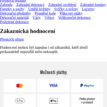
Přeskočit seznam
Zahrada
Zahradní dekorace
Zahradní osvětlení
Zahradní fontány
Figurky a sochy
Umělé květiny
Svíčky a svícny
Lucerny
Dekorační předměty
Proutěné koše
Pítka pro ptáky
Dekorační materiál
Vázy
Věnce
Velikonoční dekorace
Podzimní dekorace
Zákaznická hodnocení
Přeskočit oblast
Hodnocení mohou být napsána i od zákazníků, kteří zboží
prokazatelně nepoužili nebo nekoupili.
Možnosti platby