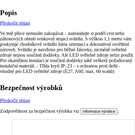
Popis
Přeskočit oblast
Ve tmě přece nemusíte zakopávat – nainstalujte si podél cest nebo
záhonových obrub venkovní stojací svítidla. S výškou 1,1 metru vám
poskytuje chodníkové svítidlo Istria orientaci a dekorativní osvětlení
zároveň. Svítidlo je navrženo pro běžné žárovky, nicméně světelné
zdroje nejsou součástí dodávky. Ale LED světelné zdroje nelze použít.
Pro okamžitou instalaci je součástí dodávky také veškerý požadovaný
instalační materiál. - Třída krytí IP: 23 – s ochranou proti dešti -
vhodné pro LED světelné zdroje (E27, A60, max. 60 wattů)
Bezpečnost výrobků
Přeskočit oblast
Zodpovědnost za bezpečnost výrobku viz
.
informace výrobce