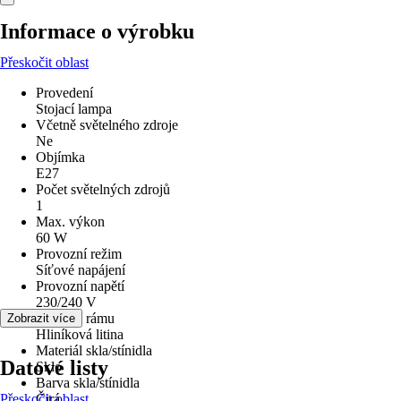
Informace o výrobku
Přeskočit oblast
Provedení
Stojací lampa
Včetně světelného zdroje
Ne
Objímka
E27
Počet světelných zdrojů
1
Max. výkon
60 W
Provozní režim
Síťové napájení
Provozní napětí
230/240 V
Materiál rámu
Zobrazit více
Hliníková litina
Materiál skla/stínidla
Datové listy
Sklo
Barva skla/stínidla
Přeskočit oblast
Čirá