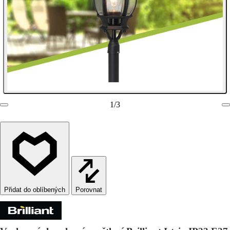
1
/
3
Porovnat