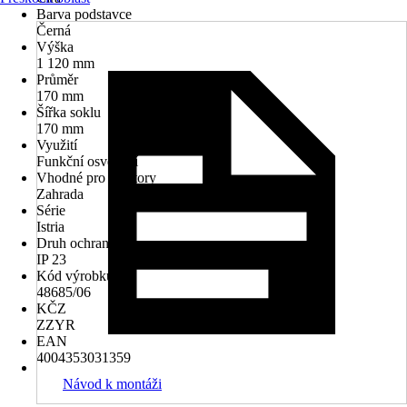
Barva podstavce
Černá
Výška
1 120 mm
Průměr
170 mm
Šířka soklu
170 mm
Využití
Funkční osvětlení
Vhodné pro prostory
Zahrada
Série
Istria
Druh ochrany
IP 23
Kód výrobku
48685/06
KČZ
ZZYR
EAN
4004353031359
Návod k montáži