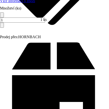
Více informací o zboží
Množství (ks)
1 ks
Prodej přes:
HORNBACH