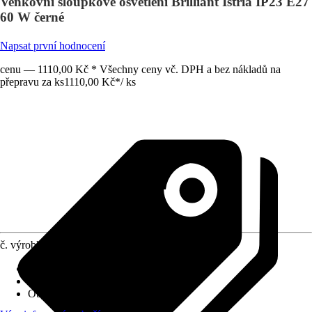
Venkovní sloupkové osvětlení Brilliant Istria IP23 E27
60 W černé
Napsat první hodnocení
cenu — 1110,00 Kč * Všechny ceny vč. DPH a bez nákladů na
přepravu za ks
1110,00 Kč
*
/
ks
č. výrobku
8345564
Provedení
:
Stojací lampa
Včetně světelného zdroje
:
Ne
Objímka
:
E27