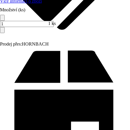
Více informací o zboží
Množství (ks)
1 ks
Prodej přes:
HORNBACH