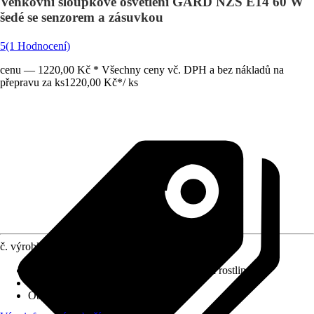
Venkovní sloupkové osvětlení GARD NZS E14 60 W
šedé se senzorem a zásuvkou
5
(1 Hodnocení)
cenu — 1220,00 Kč * Všechny ceny vč. DPH a bez nákladů na
přepravu za ks
1220,00 Kč
*
/
ks
č. výrobku
8444621
Provedení
:
Sloupkové osvětlení, Osvětlení rostlin
Včetně světelného zdroje
:
Ne
Objímka
:
E14