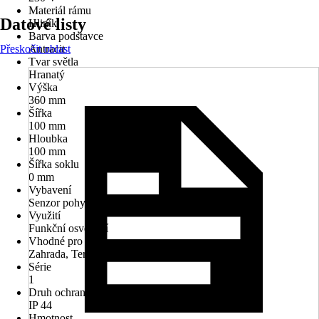
Materiál rámu
Datové listy
Hliník
Barva podstavce
Přeskočit oblast
Antracit
Tvar světla
Hranatý
Výška
360 mm
Šířka
100 mm
Hloubka
100 mm
Šířka soklu
0 mm
Vybavení
Senzor pohybu
Využití
Funkční osvětlení
Vhodné pro prostory
Zahrada, Terasa
Série
1
Druh ochrany
IP 44
Hmotnost