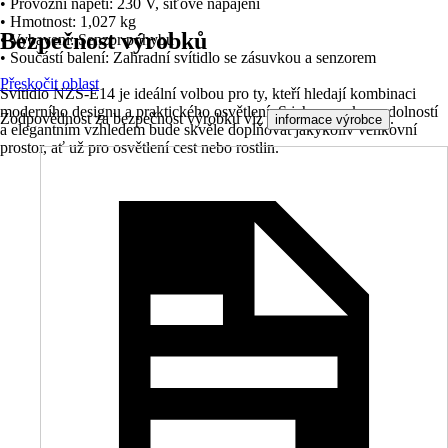
• Provozní napětí: 230 V, síťové napájení
• Hmotnost: 1,027 kg
Bezpečnost výrobků
• Vybavení: Senzor pohybu
• Součástí balení: Zahradní svítidlo se zásuvkou a senzorem
Přeskočit oblast
Svítidlo NZS-E14 je ideální volbou pro ty, kteří hledají kombinaci
moderního designu a praktického osvětlení. S jeho vysokou odolností
Zodpovědnost za bezpečnost výrobku viz
.
informace výrobce
a elegantním vzhledem bude skvěle doplňovat jakýkoliv venkovní
prostor, ať už pro osvětlení cest nebo rostlin.