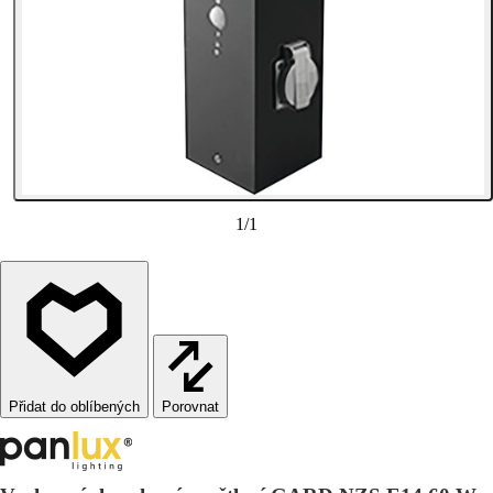
1
/
1
Porovnat