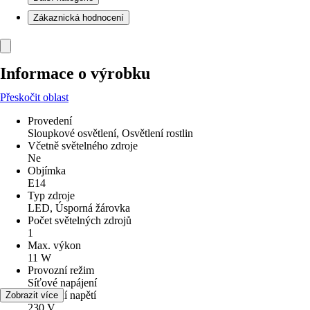
Zákaznická hodnocení
Informace o výrobku
Přeskočit oblast
Provedení
Sloupkové osvětlení, Osvětlení rostlin
Včetně světelného zdroje
Ne
Objímka
E14
Typ zdroje
LED, Úsporná žárovka
Počet světelných zdrojů
1
Max. výkon
11 W
Provozní režim
Síťové napájení
Provozní napětí
Zobrazit více
230 V