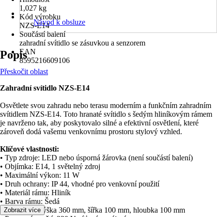
1,027 kg
Kód výrobku
Návod k obsluze
NZS-E14
Součástí balení
zahradní svítidlo se zásuvkou a senzorem
EAN
Popis
8595216609106
Přeskočit oblast
Zahradní svítidlo NZS-E14
Osvětlete svou zahradu nebo terasu moderním a funkčním zahradním
svítidlem NZS-E14. Toto hranaté svítidlo s šedým hliníkovým rámem
je navrženo tak, aby poskytovalo silné a efektivní osvětlení, které
zároveň dodá vašemu venkovnímu prostoru stylový vzhled.
Klíčové vlastnosti:
• Typ zdroje: LED nebo úsporná žárovka (není součástí balení)
• Objímka: E14, 1 světelný zdroj
• Maximální výkon: 11 W
• Druh ochrany: IP 44, vhodné pro venkovní použití
• Materiál rámu: Hliník
• Barva rámu: Šedá
• Rozměry: Výška 360 mm, šířka 100 mm, hloubka 100 mm
Zobrazit více