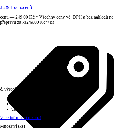
3.2
(9 Hodnocení)
cenu — 249,00 Kč * Všechny ceny vč. DPH a bez nákladů na
přepravu za ks
249,00 Kč
*
/
ks
č. výrobku
6116100
Přípojka topného tělesa
:
1/2"
Druh přípojky
:
Rohové provedení
uzavírací
:
Ano
Více informací o zboží
Množství (ks)