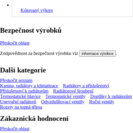
Kótovaný výkres
Bezpečnost výrobků
Přeskočit oblast
Zodpovědnost za bezpečnost výrobku viz
.
informace výrobce
Další kategorie
Přeskočit seznam
Kamna, radiátory a klimatizace
Radiátory a příslušenství
Příslušenství k radiátorům
Radiátorové šroubení
Termostatické hlavice
Termostatické ventily
Doplňky k radiátorům
Upevnění radiátorů
Odvzdušňovací ventily
Ruční ventily
Rozety na topná tělesa
Zákaznická hodnocení
Přeskočit oblast