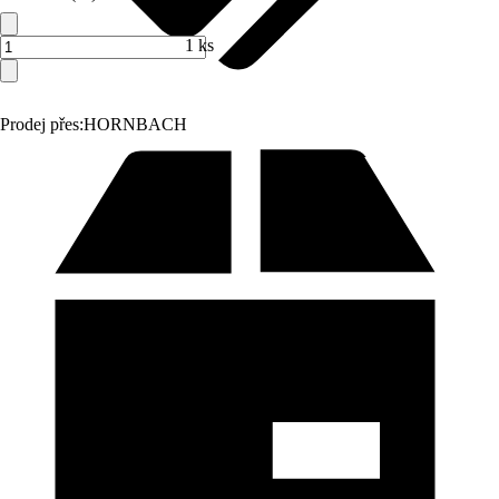
1 ks
Prodej přes:
HORNBACH