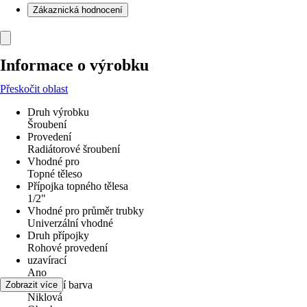
Zákaznická hodnocení
Informace o výrobku
Přeskočit oblast
Druh výrobku
Šroubení
Provedení
Radiátorové šroubení
Vhodné pro
Topné těleso
Přípojka topného tělesa
1/2"
Vhodné pro průměr trubky
Univerzální vhodné
Druh přípojky
Rohové provedení
uzavírací
Ano
Základní barva
Zobrazit více
Niklová