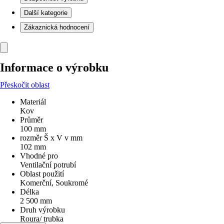
Další kategorie
Zákaznická hodnocení
Informace o výrobku
Přeskočit oblast
Materiál
Kov
Průměr
100 mm
rozměr Š x V v mm
102 mm
Vhodné pro
Ventilační potrubí
Oblast použití
Komerční, Soukromé
Délka
2 500 mm
Druh výrobku
Roura/ trubka