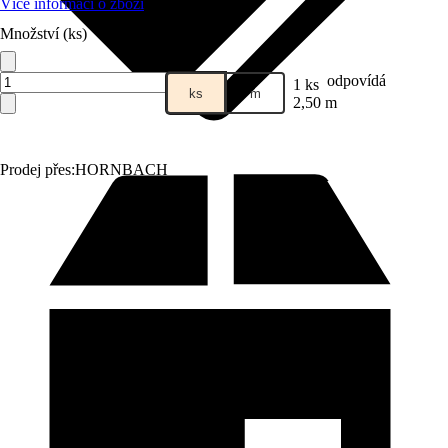
Více informací o zboží
Množství (ks)
odpovídá
1 ks
ks
m
2,50 m
Prodej přes:
HORNBACH