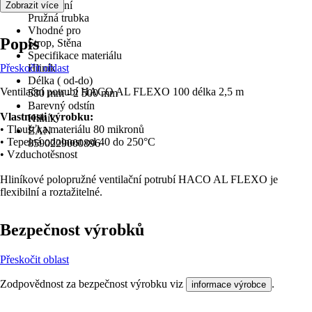
Provedení
Zobrazit více
Pružná trubka
Vhodné pro
Popis
Strop, Stěna
Specifikace materiálu
Přeskočit oblast
Hliník
Délka ( od-do)
Ventilační potrubí HACO AL FLEXO 100 délka 2,5 m
580 mm - 2 500 mm
Barevný odstín
Vlastnosti výrobku:
Hliník
• Tloušťka materiálu 80 mikronů
EAN
• Tepelná odolnost od 40 do 250°C
8590229000896
• Vzduchotěsnost
Hliníkové polopružné ventilační potrubí HACO AL FLEXO je
flexibilní a roztažitelné.
Bezpečnost výrobků
Přeskočit oblast
Zodpovědnost za bezpečnost výrobku viz
.
informace výrobce