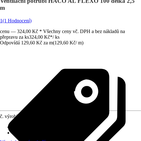
Ventilační potrubí HACO AL FLEXO 100 délka 2,5
m
1
(1 Hodnocení)
cenu — 324,00 Kč * Všechny ceny vč. DPH a bez nákladů na
přepravu za ks
324,00 Kč
*
/
ks
Odpovídá 129,60 Kč za m
(
129,60 Kč
/
m
)
č. výrobku
8646067
Materiál
:
Kov
Vhodné pro
:
Ventilační potrubí