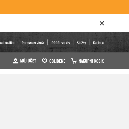
vat zásilku
Porovnání zboží
PROFI servis
Služby
Kariéra
MŮJ ÚČET
OBLÍBENÉ
NÁKUPNÍ KOŠÍK