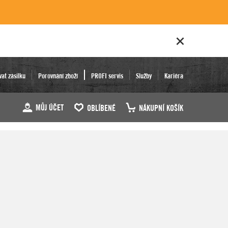
vat zásilku
Porovnání zboží
PROFI servis
Služby
Kariéra
MŮJ ÚČET
OBLÍBENÉ
NÁKUPNÍ KOŠÍK