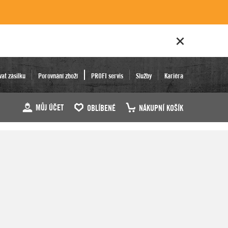
vat zásilku
Porovnání zboží
PROFI servis
Služby
Kariéra
MŮJ ÚČET
OBLÍBENÉ
NÁKUPNÍ KOŠÍK