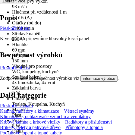
Vzduchový výkon
Zobrazit více
93 m³/h
Hlučnost při vzdálenosti 1 m
Popis
28 dB (A)
Otáčky (od do)
Přeskočit oblast
2 400 r/min
Střídavé napětí
K ventilátoru připevníme libovolný krycí panel
230 V
Hloubka
69 mm
Bezpečnost výrobků
Přípojka
150 mm
Vhodné pro prostory
Přeskočit oblast
WC, koupelny, kuchyně
Součástí balení
Zodpovědnost za bezpečnost výrobku viz
.
informace výrobce
4x hmoždinka, 4x vrut
Základní barva
Bílá
Další kategorie
Oblast použití
Toaleta, Koupelna, Kuchyň
Přeskočit seznam
Materiál
Kamna, radiátory a klimatizace
Větrací systémy
Plast
Klimatizace, ochlazovače vzduchu a ventilátory
Příkon
Krbová kamna a krbové vložky
Radiátory a příslušenství
8 W
Brikety, pelety a palivové dřevo
Přímotopy a topidla
Délka
Podlahové topení a topné kabely