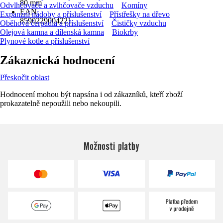
80 mm
Odvlhčovače a zvlhčovače vzduchu
Komíny
EAN
Expanzní nádoby a příslušenství
Přístřešky na dřevo
8590229004221
Oběhová čerpadla a příslušenství
Čističky vzduchu
Olejová kamna a dílenská kamna
Biokrby
Plynové kotle a příslušenství
Zákaznická hodnocení
Přeskočit oblast
Hodnocení mohou být napsána i od zákazníků, kteří zboží
prokazatelně nepoužili nebo nekoupili.
Možnosti platby