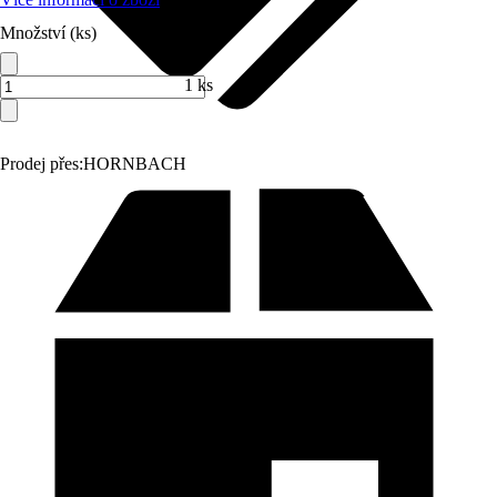
Množství (ks)
1 ks
Prodej přes:
HORNBACH