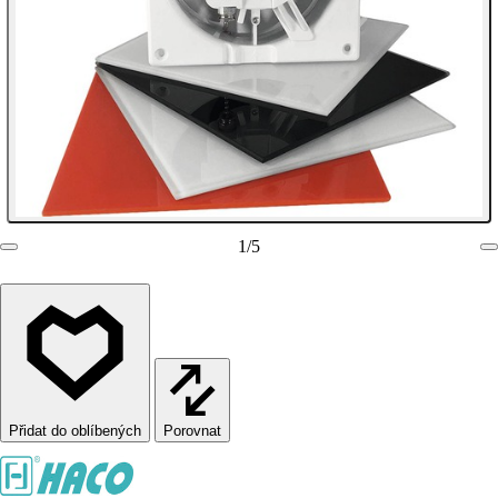
1
/
5
Porovnat