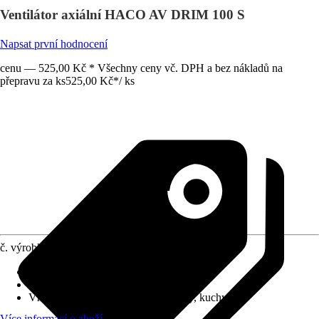
Ventilátor axiální HACO AV DRIM 100 S
Napsat první hodnocení
cenu — 525,00 Kč * Všechny ceny vč. DPH a bez nákladů na
přepravu za ks
525,00 Kč
*
/
ks
č. výrobku
4688811
Střídavé napětí
:
230 V
Přípojka
:
150 mm
Vhodné pro prostory
:
WC, koupelny, kuchyně
Více informací o zboží