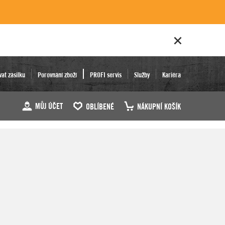
vat zásilku
Porovnání zboží
PROFI servis
Služby
Kariéra
MŮJ ÚČET
OBLÍBENÉ
NÁKUPNÍ KOŠÍK