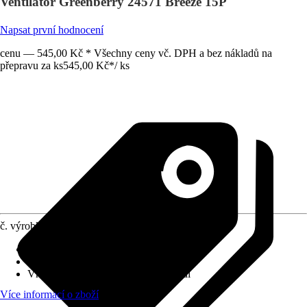
Ventilátor Greenberry 24571 Breeze 15P
Napsat první hodnocení
cenu — 545,00 Kč * Všechny ceny vč. DPH a bez nákladů na
přepravu za ks
545,00 Kč
*
/
ks
č. výrobku
6093449
Střídavé napětí
:
220 V - 240 V
Přípojka
:
150 mm
Vhodné pro prostory
:
Vlhké prostředí
Více informací o zboží