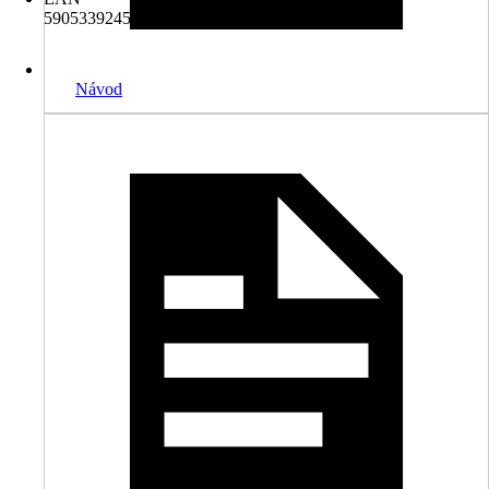
5905339245717
Návod