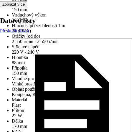
Průměr
Zobrazit více
150 mm
Vzduchový výkon
Datové listy
200 m³/h
Hlučnost při vzdálenosti 1 m
Přeskočit oblast
38 dB (A)
Otáčky (od do)
2 550 r/min - 2 550 r/min
Střídavé napětí
220 V - 240 V
Hloubka
88 mm
Přípojka
150 mm
Vhodné pro prostory
Vlhké prostředí
Oblast použití
Koupelna, Kuchyň, Toaleta
Materiál
Plast
Příkon
22 W
Délka
170 mm
EAN