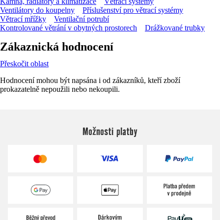
Kamna, radiátory a klimatizace
Větrací systémy
Ventilátory do koupelny
Příslušenství pro větrací systémy
Větrací mřížky
Ventilační potrubí
Kontrolované větrání v obytných prostorech
Drážkované trubky
Zákaznická hodnocení
Přeskočit oblast
Hodnocení mohou být napsána i od zákazníků, kteří zboží
prokazatelně nepoužili nebo nekoupili.
Možnosti platby