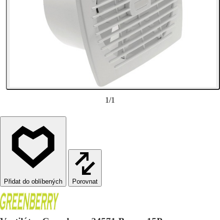
1
/
1
Porovnat