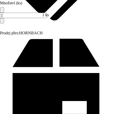
Množství (ks)
1 ks
Prodej přes:
HORNBACH