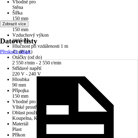
Vhodné pro
Stěna
Šířka
150 mm
Průměr
Zobrazit více
150 mm
Vzduchový výkon
Datové listy
200 m³/h
Hlučnost při vzdálenosti 1 m
Přeskočit oblast
41 dB (A)
Otáčky (od do)
2 550 r/min - 2 550 r/min
Střídavé napětí
220 V - 240 V
Hloubka
90 mm
Přípojka
150 mm
Vhodné pro prostory
Vlhké prostředí
Oblast použití
Koupelna, Kuchyň, Toaleta
Materiál
Plast
Příkon