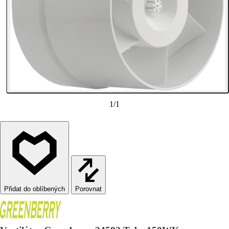
1
/
1
Porovnat