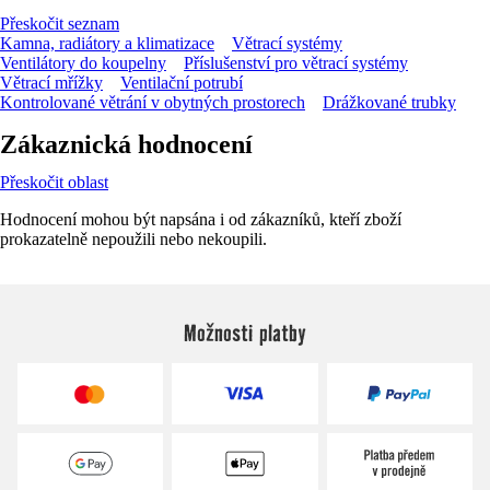
Přeskočit seznam
Kamna, radiátory a klimatizace
Větrací systémy
Ventilátory do koupelny
Příslušenství pro větrací systémy
Větrací mřížky
Ventilační potrubí
Kontrolované větrání v obytných prostorech
Drážkované trubky
Zákaznická hodnocení
Přeskočit oblast
Hodnocení mohou být napsána i od zákazníků, kteří zboží
prokazatelně nepoužili nebo nekoupili.
Možnosti platby