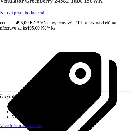
Ventilátor Greenberry 24582 Tube 150WK
Napsat první hodnocení
cenu — 495,00 Kč * Všechny ceny vč. DPH a bez nákladů na
přepravu za ks
495,00 Kč
*
/
ks
č. výrobku
6093457
Střídavé napětí
:
220 V - 240 V
Přípojka
:
150 mm
Vhodné pro prostory
:
Vlhké prostředí
Více informací o zboží