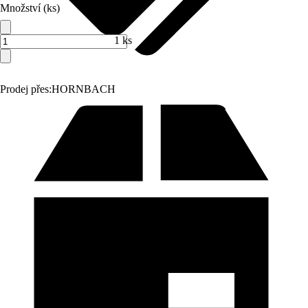
Množství (ks)
1 ks
Prodej přes:
HORNBACH