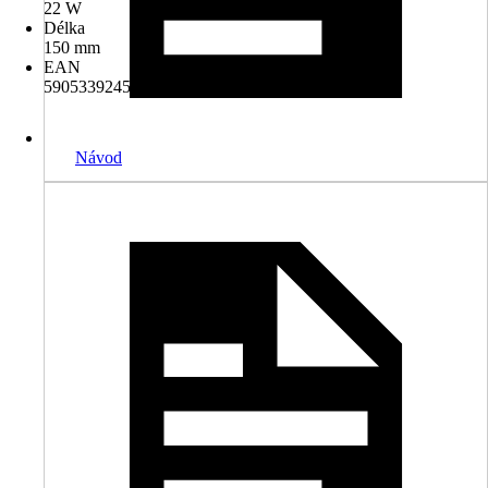
22 W
Délka
150 mm
EAN
5905339245823
Návod