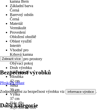
kamna Bern
Základní barva
Černá
Barevný odstín
Černá
Materiál
Vermikulit
Provedení
Obložení ohniště
Oblast využití
Interiér
Vhodné pro
Krbová kamna
Vhodné pro prostory
Zobrazit více
Obývací pokoj
Druh výrobku
Bezpečnost výrobků
Náhradní díl
Hloubka
42 cm
Přeskočit oblast
Šířka
39 cm
Zodpovědnost za bezpečnost výrobku viz
.
informace výrobce
Výška
37 cm
číslo dílu
Další kategorie
X00-508-52-000