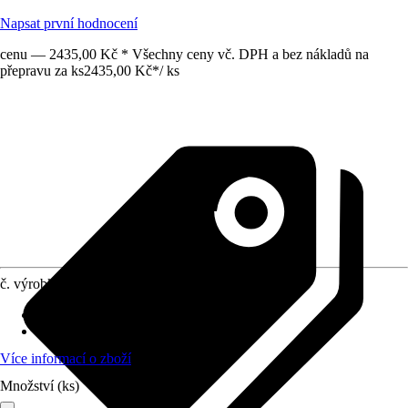
Napsat první hodnocení
cenu — 2435,00 Kč * Všechny ceny vč. DPH a bez nákladů na
přepravu za ks
2435,00 Kč
*
/
ks
č. výrobku
12659965
náhradní díl vhodný pro
:
kamna Bern
Provedení
:
Obložení ohniště
Více informací o zboží
Množství (ks)