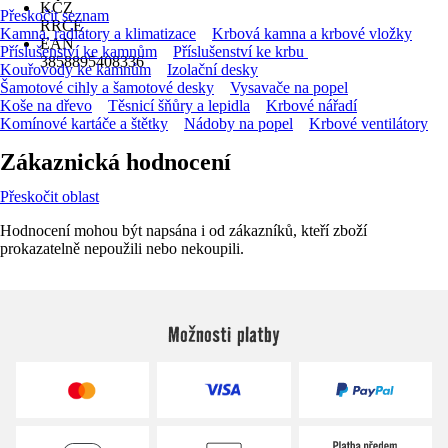
KČZ
Přeskočit seznam
RRCE
Kamna, radiátory a klimatizace
Krbová kamna a krbové vložky
EAN
Příslušenství ke kamnům
Příslušenství ke krbu
3858895408336
Kouřovody ke kamnům
Izolační desky
Šamotové cihly a šamotové desky
Vysavače na popel
Koše na dřevo
Těsnicí šňůry a lepidla
Krbové nářadí
Komínové kartáče a štětky
Nádoby na popel
Krbové ventilátory
Zákaznická hodnocení
Přeskočit oblast
Hodnocení mohou být napsána i od zákazníků, kteří zboží
prokazatelně nepoužili nebo nekoupili.
Možnosti platby