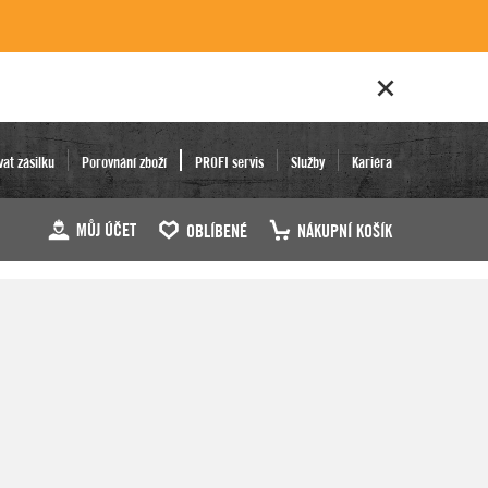
vat zásilku
Porovnání zboží
PROFI servis
Služby
Kariéra
MŮJ ÚČET
OBLÍBENÉ
NÁKUPNÍ KOŠÍK