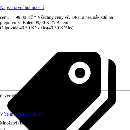
Napsat první hodnocení
cenu — 99,00 Kč * Všechny ceny vč. DPH a bez nákladů na
přepravu za Balení
99,00 Kč
*
/
Balení
Odpovídá 49,50 Kč za ks
(
49,50 Kč
/
ks
)
č. výrobku
10131110
Materiál
:
Kov
Více informací o zboží
Množství (Balení)