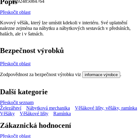
Popis
8592485084764
Přeskočit oblast
Kovový věšák, který lze umístit kdekoli v interiéru. Své uplatnění
nalezne zejména na nábytku a nábytkových sestavách v předsíních,
halách, ale i v šatnách.
Bezpečnost výrobků
Přeskočit oblast
Zodpovědnost za bezpečnost výrobku viz
.
informace výrobce
Další kategorie
Přeskočit seznam
Železářství
Nábytková mechanika
Věšákové lišty, věšáky, ramínka
Věšáky
Věšákové lišty
Ramínka
Zákaznická hodnocení
Přeskočit oblast