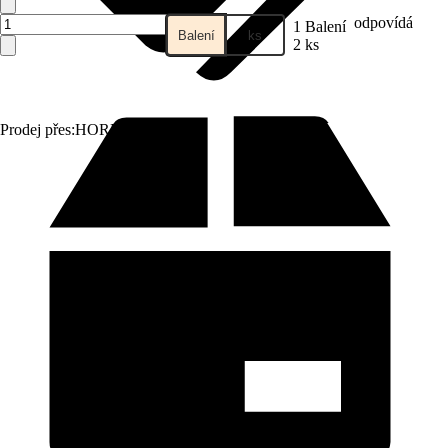
odpovídá
1 Balení
Balení
ks
2 ks
Prodej přes:
HORNBACH