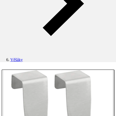
Věšáky