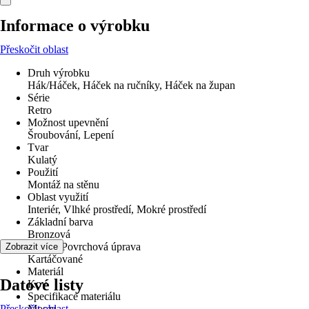
Informace o výrobku
Přeskočit oblast
Druh výrobku
Hák/Háček, Háček na ručníky, Háček na župan
Série
Retro
Možnost upevnění
Šroubování, Lepení
Tvar
Kulatý
Použití
Montáž na stěnu
Oblast využití
Interiér, Vlhké prostředí, Mokré prostředí
Základní barva
Bronzová
Povrch/Povrchová úprava
Zobrazit více
Kartáčované
Materiál
Datové listy
Kov
Specifikace materiálu
Přeskočit oblast
Mosaz