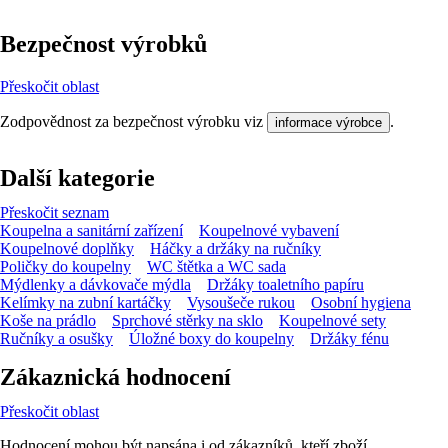
Bezpečnost výrobků
Přeskočit oblast
Zodpovědnost za bezpečnost výrobku viz
.
informace výrobce
Další kategorie
Přeskočit seznam
Koupelna a sanitární zařízení
Koupelnové vybavení
Koupelnové doplňky
Háčky a držáky na ručníky
Poličky do koupelny
WC štětka a WC sada
Mýdlenky a dávkovače mýdla
Držáky toaletního papíru
Kelímky na zubní kartáčky
Vysoušeče rukou
Osobní hygiena
Koše na prádlo
Sprchové stěrky na sklo
Koupelnové sety
Ručníky a osušky
Úložné boxy do koupelny
Držáky fénu
Zákaznická hodnocení
Přeskočit oblast
Hodnocení mohou být napsána i od zákazníků, kteří zboží