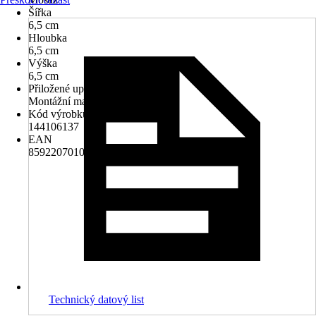
Šířka
6,5 cm
Hloubka
6,5 cm
Výška
6,5 cm
Přiložené upevnění
Montážní materiál k vrtání
Kód výrobku
144106137
EAN
8592207010347
Technický datový list