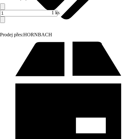
1 ks
Prodej přes:
HORNBACH