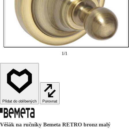
1
/
1
Porovnat
Věšák na ručníky Bemeta RETRO bronz malý