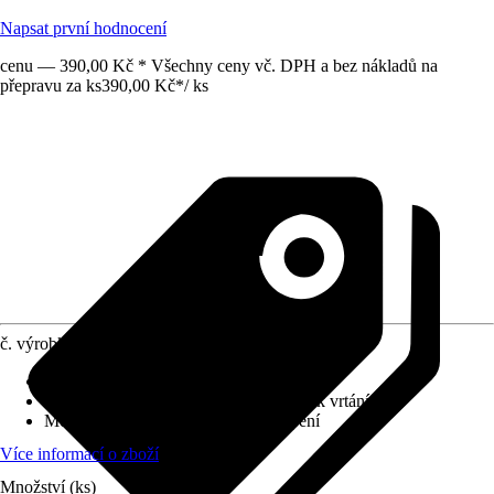
Napsat první hodnocení
cenu — 390,00 Kč * Všechny ceny vč. DPH a bez nákladů na
přepravu za ks
390,00 Kč
*
/
ks
č. výrobku
4641429
Povrch/Povrchová úprava
:
Kartáčované
Přiložené upevnění
:
Montážní materiál k vrtání
Možnost upevnění
:
Šroubování, Lepení
Více informací o zboží
Množství (ks)