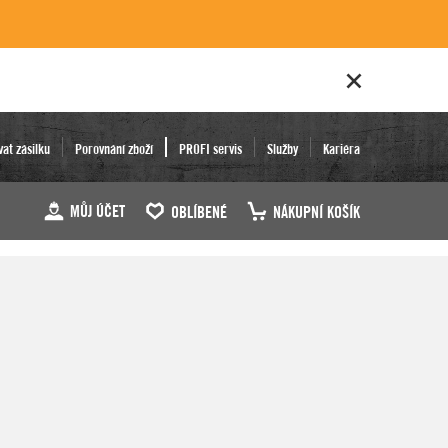
vat zásilku
Porovnání zboží
PROFI servis
Služby
Kariéra
MŮJ ÚČET
OBLÍBENÉ
NÁKUPNÍ KOŠÍK